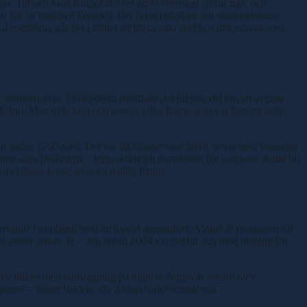
tar. Till och med Bingolotto vet att vi svenskar älskar trav, och
st för att vara helt korrekt). Det finns också en rad stora travbanor
l spelhörna går det i stället att lägga sina spel hos nätcasinon som
e domesticeras. Från början handlade det till stor del om att avgöra
and. Man ville kort och gott se vilka hästar som var bäst att avla
 under 1700-talet. Det var då bönder som blivit oense med varandra
 säga livsfarliga – lopp skulle bli startskottet för vad som skulle bli
t ekipage körde över en nattlig flanör.
om används i samband med att loppet genomförs. Monté är motsatsen till
ge under senare år – och innan 2004 var det till och med olagligt för
lev tillåtet med vadslagning på loppen. Några år senare blev
porter – något landets alla 33 travbanor vittnar om.