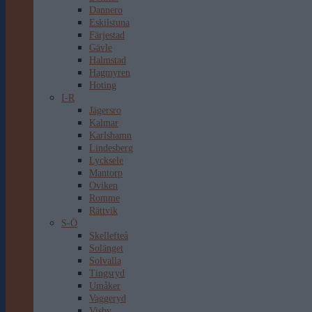
Dannero
Eskilstuna
Färjestad
Gävle
Halmstad
Hagmyren
Hoting
I-R
Jägersro
Kalmar
Karlshamn
Lindesberg
Lycksele
Mantorp
Oviken
Romme
Rättvik
S-Ö
Skellefteå
Solänget
Solvalla
Tingsryd
Umåker
Vaggeryd
Visby