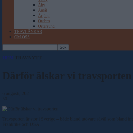
Åby
Åmål
Årjäng
Örebro
Östersund
TRAVLÄNKAR
OM OSS
HEM
TRAVNYTT
Därför älskar vi travsporten
6 augusti, 2021
50
Travsporten är stor i Sverige – både bland utövare såväl som bland intr
Frankrike och USA.