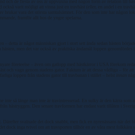
t land och de flesta av oss är uppvuxna med någon form av relation till häs
 också varit möjligt att vinna just en travhäst (eller, en andel i en travhä
rav brukar vara det största samtalsämnet. För den som inte har någon loka
mmande, framför allt hos de yngre spelarna.
n – detta är något människan gjort i stort sett ända sedan hästen börjad
ta hästen, men det var också av praktiska ändamål loppen genomfördes ibl
yare företeelse – även om gatlopp med hästkärror i USA förekom redan
 och vagn genom stadens gator. Faktum är att dessa vådliga – för att inte
 farliga loppen från stadens gator till travbanan i stället – helst
innan
någo
stone inte så länge man inte är travintresserad. En sulky är den kärra s
t från hästryggen. Den senare travformen har endast varit tillåten i Sveri
rt. Därefter svalnade det dock snabbt, men fick en nyrenässans när det b
et dock inga tvivel om att travsporten tillhör en av våra mest folkkära s