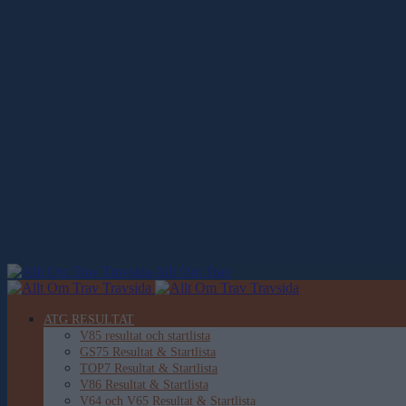
Allt Om Trav
ATG RESULTAT
V85 resultat och startlista
GS75 Resultat & Startlista
TOP7 Resultat & Startlista
V86 Resultat & Startlista
V64 och V65 Resultat & Startlista