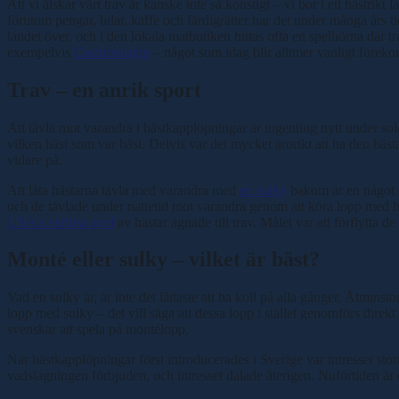
Att vi älskar vårt trav är kanske inte så konstigt – vi bor i ett hästrik
förutom pengar, bilar, kaffe och färdigrätter har det under många års tid
landet över, och i den lokala matbutiken hittas ofta en spelhörna där t
exempelvis
Casinostugan
– något som idag blir alltmer vanligt föreko
Trav – en anrik sport
Att tävla mot varandra i hästkapplöpningar är ingenting nytt under sole
vilken häst som var bäst. Delvis var det mycket ärorikt att ha den bäs
vidare på.
Att låta hästarna tävla med varandra med
en sulky
bakom är en något n
och de tävlade under nattetid mot varandra genom att köra lopp med häst
USA:s seriösa avel
av hästar ägnade till trav. Målet var att förflytta de
Monté eller sulky – vilket är bäst?
Vad en sulky är, är inte det lättaste att ha koll på alla gånger. Åtmin
lopp med sulky – det vill säga att dessa lopp i stället genomförs direk
svenskar att spela på montélopp.
När hästkapplöpningar först introducerades i Sverige var intresset sto
vadslagningen förbjuden, och intresset dalade återigen. Nuförtiden är d