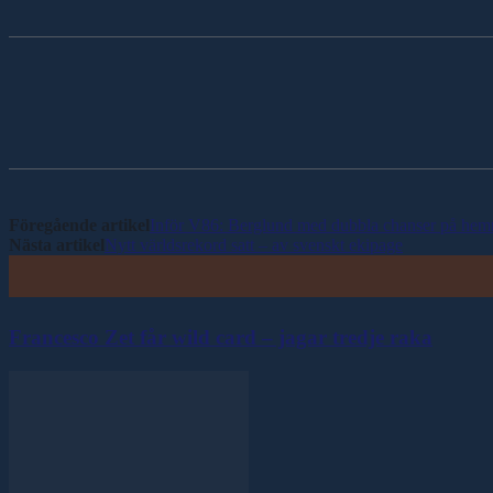
Dela
Föregående artikel
Inför V86: Berglund med dubbla chanser på he
Nästa artikel
Nytt världsrekord satt – av svenskt ekipage
Francesco Zet får wild card – jagar tredje raka