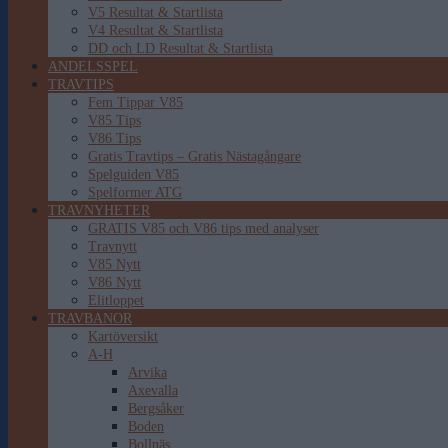
V5 Resultat & Startlista
V4 Resultat & Startlista
DD och LD Resultat & Startlista
ANDELSSPEL
TRAVTIPS
Fem Tippar V85
V85 Tips
V86 Tips
Gratis Travtips – Gratis Nästagångare
Spelguiden V85
Spelformer ATG
TRAVNYHETER
GRATIS V85 och V86 tips med analyser
Travnytt
V85 Nytt
V86 Nytt
Elitloppet
TRAVBANOR
Kartöversikt
A-H
Arvika
Axevalla
Bergsåker
Boden
Bollnäs