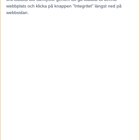
webbplats och klicka på knappen "Integritet" längst ned på
webbsidan.
– Tacka högre makter för att det inte var på påsktravet. Det
är otroligt att det gick bra, säger Norges ledande
travtränare Frode Hamre till
tgn.no.
Trots den stora dramatiken på Klosterskogen så klarade
sig kuskar, åskådare och hästar utan allvarligare skador.
Läs mer om trav hos Trav 365 på Aftonbladet
Föregående artikel
Nästa artikel
”Torskar han går jag hem till
Efter jättetragedin – hästarna