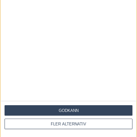
Stockholm”
viktig del i sorgearbetet
RELATERADE ARTIKLAR
Åke Svanstedt sjätte svensk i
Hall of Fame i USA
7 augusti, 2026
Återkallad licens för travtränare
7 augusti, 2026
Majblomster vann och kom lös
GODKÄNN
6 augusti, 2026
FLER ALTERNATIV