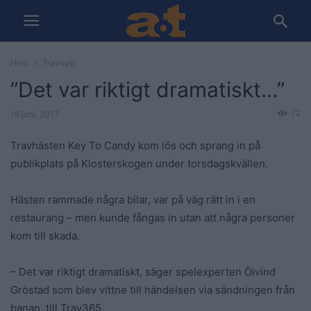
Hem
Travnytt
”Det var riktigt dramatiskt…”
72
16 juni, 2017
Travhästen Key To Candy kom lös och sprang in på
publikplats på Klosterskogen under torsdagskvällen.
Hästen rammade några bilar, var på väg rätt in i en
restaurang – men kunde fångas in utan att några personer
kom till skada.
– Det var riktigt dramatiskt, säger spelexperten Öivind
Gröstad som blev vittne till händelsen via sändningen från
banan, till Trav365.