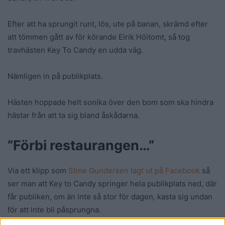
Efter att ha sprungit runt, lös, ute på banan, skrämd efter
att tömmen gått av för körande Eirik Höitomt, så tog
travhästen Key To Candy en udda väg.
Nämligen in på publikplats.
Hästen hoppade helt sonika över den bom som ska hindra
hästar från att ta sig bland åskådarna.
”Förbi restaurangen…”
Via ett klipp som
Stine Gundersen lagt ut på Facebook
så
ser man att Key to Candy springer hela publikplats ned, där
får publiken, om än inte så stor för dagen, kasta sig undan
för att inte bli påsprungna.