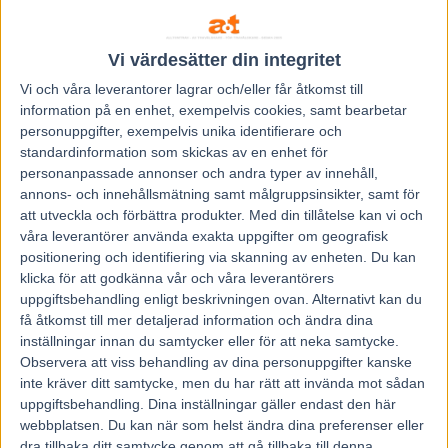
– Hästen sprang hela publikplatsen ned. Först förbi den
ena restaurangen, sen var hon på väg in i den andra
Vi värdesätter din integritet
restaurangen, genom rutan, men vände och sprang mot
Vi och våra
leverantorer
lagrar och/eller får åtkomst till
stallområdet. Det var riktig dramatik, säger spelexperten
information på en enhet, exempelvis cookies, samt bearbetar
Öivind Gröstad som blev vittne till händelsen via
personuppgifter, exempelvis unika identifierare och
sändningen från banan, till Trav365.
standardinformation som skickas av en enhet för
personanpassade annonser och andra typer av innehåll,
annons- och innehållsmätning samt målgruppsinsikter, samt för
Hamre: ”Tacka högre makter”
att utveckla och förbättra produkter.
Med din tillåtelse kan vi och
våra leverantörer använda exakta uppgifter om geografisk
positionering och identifiering via skanning av enheten. Du kan
Väl på stallbacken tog hästen ny fart.
klicka för att godkänna vår och våra leverantörers
uppgiftsbehandling enligt beskrivningen ovan. Alternativt kan du
– Det är bara att vara glad över att inga personer blev
få åtkomst till mer detaljerad information och ändra dina
skadade, säger Lars Anvar Kolle till
tgn.no.
inställningar innan du samtycker eller för att neka samtycke.
Observera att viss behandling av dina personuppgifter kanske
inte kräver ditt samtycke, men du har rätt att invända mot sådan
Kolle var en av dem som fick sin bil smått demolerad av
uppgiftsbehandling. Dina inställningar gäller endast den här
hästen Key To Candy och hennes tillhörande sulky som
webbplatsen. Du kan när som helst ändra dina preferenser eller
kastades där bakom.
dra tillbaka ditt samtycke genom att gå tillbaka till denna