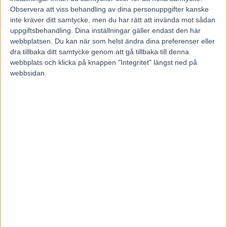
16 juni, 2017
Observera att viss behandling av dina personuppgifter kanske
141
inte kräver ditt samtycke, men du har rätt att invända mot sådan
Sophia Jacobsens son dog i plötslig spädbarnsdöd.
uppgiftsbehandling. Dina inställningar gäller endast den här
webbplatsen. Du kan när som helst ändra dina preferenser eller
Nu har
Travronden
träffat henne i hemmet utanför Uddevalla.
dra tillbaka ditt samtycke genom att gå tillbaka till denna
Där berättar hon att hästarna varit en viktig del i sorgearbetet.
webbplats och klicka på knappen "Integritet" längst ned på
webbsidan.
– Hästarna var bättre psykologer än en riktig psykolog. Alla har sina
sätt att bearbeta händelser och hästarna passade för mig, säger
Sophia Jacobsen till Travronden.
25-åriga amatörtränaren och montéryttaren Sophia Jacobsen var i
höstas med om en riktig familjetragedi.
Hon väntade tillsammans med sin sambo Thomas Olsson sitt andra
barn, planerat till september.
Men Olle fick aldrig se dagens ljus – då han dog i plötslig
spädbarnsdöd.
Facktidningen Travronden har träffat Sophia Jacobsen hemma på
gården i Listaskogen utanför Uddevalla, där hon berättar om
skräckupplevelsen, och tiden efter.