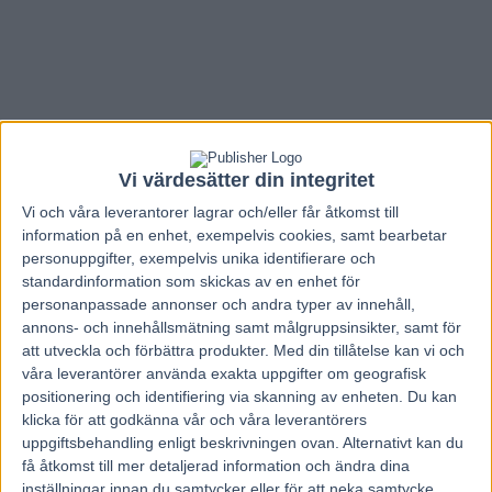
Vi värdesätter din integritet
Vi och våra
leverantorer
lagrar och/eller får åtkomst till
information på en enhet, exempelvis cookies, samt bearbetar
personuppgifter, exempelvis unika identifierare och
standardinformation som skickas av en enhet för
personanpassade annonser och andra typer av innehåll,
annons- och innehållsmätning samt målgruppsinsikter, samt för
att utveckla och förbättra produkter.
Med din tillåtelse kan vi och
Hem
Travnytt
våra leverantörer använda exakta uppgifter om geografisk
positionering och identifiering via skanning av enheten. Du kan
Efter jättetragedin – hästarna viktig del i
klicka för att godkänna vår och våra leverantörers
sorgearbetet
uppgiftsbehandling enligt beskrivningen ovan. Alternativt kan du
få åtkomst till mer detaljerad information och ändra dina
inställningar innan du samtycker eller för att neka samtycke.