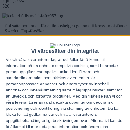
7 juni, 2024
526
I fjol satte hon tonen för elitloppshelgen genom att krossa motståndet
i Sweden Cup-försöket.
På söndag ska Iceland Falls försöka tjusa den norska travpubliken
på samma sätt.
– Jag har en skön känsla för att hon ska göra en riktigt vass
Vi värdesätter din integritet
prestation, säger tränaren Fredrik Wallin.
Vi och våra
leverantorer
lagrar och/eller får åtkomst till
Fjolårets första stora jubel bland elitloppspubliken kom då utvändiga
information på en enhet, exempelvis cookies, samt bearbetar
Iceland Falls lekande lätt kopplade grepp på ledande Night Brodde
personuppgifter, exempelvis unika identifierare och
och enkelt höll ifrån sig Bengurion Jet till seger sitt Sweden Cup-
försök för Magnus A Djuse.
standardinformation som skickas av en enhet för
En härlig uppföljning på fjärdeplatsen i Copenhagen Cup där hon
personanpassade annonser och andra typer av innehåll,
bokstavligen klättrade sulkyn på ledande Önas Princes över
annons- och innehållsmätning samt målgruppsinsikter, samt för
upploppet och en prestation som visade att Fredriks Wallins
att utveckla och förbättra produkter.
Med din tillåtelse kan vi och
franskhärdade sto kunde hävda sig mot de allra bästa hingstarna.
våra leverantörer använda exakta uppgifter om geografisk
I finalen ett par timmar senare pep hon till ledningen, men fick en
positionering och identifiering via skanning av enheten. Du kan
överladdad Bepi Bi utvändigt och tvingades varva på 1.08,8. Det
gav stumma ben sista biten då Bengurion Jet och Callmethebreeze
klicka för att godkänna vår och våra leverantörers
kunde spurta förbi.
uppgiftsbehandling enligt beskrivningen ovan. Alternativt kan du
Två prestationer som gjorde att sjuåriga Iceland Falls plötsligt
få åtkomst till mer detaljerad information och ändra dina
aspirerade på titeln som Sveriges främsta sto.