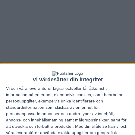
Vi värdesätter din integritet
Vi och våra
leverantorer
lagrar och/eller får åtkomst till
information på en enhet, exempelvis cookies, samt bearbetar
personuppgifter, exempelvis unika identifierare och
Hem
V85 Nytt
standardinformation som skickas av en enhet för
Inför V75: Hamres stjärna i
personanpassade annonser och andra typer av innehåll,
annons- och innehållsmätning samt målgruppsinsikter, samt för
favoritposition på Åby
att utveckla och förbättra produkter.
Med din tillåtelse kan vi och
våra leverantörer använda exakta uppgifter om geografisk