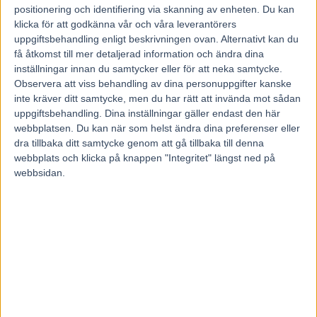
5 december, 2023
positionering och identifiering via skanning av enheten. Du kan
198
klicka för att godkänna vår och våra leverantörers
uppgiftsbehandling enligt beskrivningen ovan. Alternativt kan du
få åtkomst till mer detaljerad information och ändra dina
Stoletheshow tillhör europaeliten. Övriga är inte där ännu.
inställningar innan du samtycker eller för att neka samtycke.
Elvafaldige miljonären Stoletheshow blir stor favorit i Legolas
Observera att viss behandling av dina personuppgifter kanske
Minne på Åby på lördag och Frode Hamre är nöjd med allt utom
inte kräver ditt samtycke, men du har rätt att invända mot sådan
läget bakom bilen. – Kihlström får köra till lite från start och lägga
upp det som han vill, säger Hamre.
uppgiftsbehandling. Dina inställningar gäller endast den här
webbplatsen. Du kan när som helst ändra dina preferenser eller
Åttaårige Stoletheshow har slutat i de slagnas fält vid de senaste
dra tillbaka ditt samtycke genom att gå tillbaka till denna
besöken i Sverige.
webbplats och klicka på knappen "Integritet" längst ned på
I oktober blev det en fjärdeplats i Elite Circuit-finalen på Solvalla för
webbsidan.
de tolv hästarna som hade samlat poäng i Europas största lopp under
året.
I juli satt hästen fast i Hugo Åbergs Memorial med krafter kvar.
I maj tog sig Stoletheshow till elitloppsfinal.
Lördagens gulddivision Legolas Minne på Åby (V75-3) går över
medeldistans och norske tränaren Frode Hamre får finna sig i att han
häst blir storfavorit trots ett marigt läge bakom bilen.
– Det var ju lite tråkigt med det spåret men inget att göra åt. Han har
fått två snälla lopp av mig hemma i Norge efter fjärdeplatsen på
Solvalla i höstas och vunnit som storfavorit från ledningen. Hästen
kommet med väldigt bra form, säger Hamre.
Hamre tycker att Stoletheshow höjer sig över mängden tillsammans