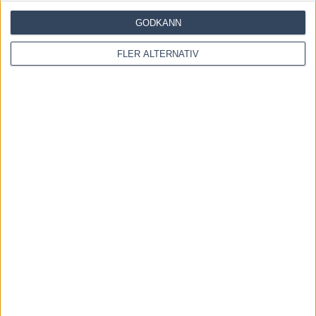
GODKÄNN
RELATERADE ARTIKLAR
FLER ALTERNATIV
V85 Tips ÖSTERSUND + Snabbsnack med Sandra
Eriksson
8 augusti, 2026
Inför V85 ÖSTERSUND: Till mammas gata med
två formkort
6 augusti, 2026
Inför V85 ÖSTERSUND: Världens snabbaste hingst
är tillbaka
4 augusti, 2026
INGA KOMMENTARER