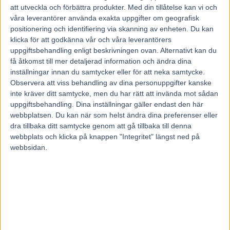
29 juli, 2022
att utveckla och förbättra produkter.
Med din tillåtelse kan vi och
66
våra leverantörer använda exakta uppgifter om geografisk
positionering och identifiering via skanning av enheten. Du kan
klicka för att godkänna vår och våra leverantörers
uppgiftsbehandling enligt beskrivningen ovan. Alternativt kan du
Superstoet Sister Sledge gör comeback – och blir stor favorit.
få åtkomst till mer detaljerad information och ändra dina
Daniel Redén menar att den niofaldiga miljonärskan inte har
inställningar innan du samtycker eller för att neka samtycke.
toppform än men känns väldigt bra i träningen.
Observera att viss behandling av dina personuppgifter kanske
Daniel Redén känns som ett givet inslag när V75® avhandlas i
inte kräver ditt samtycke, men du har rätt att invända mot sådan
Bollnäs.
uppgiftsbehandling. Dina inställningar gäller endast den här
Stortränaren har fyra hästar till start under lördagen, dit inkluderas
webbplatsen. Du kan när som helst ändra dina preferenser eller
förhandsfavoriten i den högsta klassen, Bollnäsloppet, även betitlat
dra tillbaka ditt samtycke genom att gå tillbaka till denna
Delicious U.S Världsrekordsloppet. Det handlar om femåriga stoet
3
Sister Sledge
(V75-3) som hade stora framgångar som unghäst i
webbplats och klicka på knappen "Integritet" längst ned på
USA och som inledde med fem raka segrar då hon kom till
webbsidan.
Solvallatränarens regi förra året.
I år har Sister Sledge bara hunnit med en start, när hon vann på
Solvalla i början av april. När hon nu äntrar V75® på lördag blir det
första starten på knappt fyra månader.
– Sister Sledge fick en liten skada när hon skulle starta i april och
fick ta lite tid på sig. Hon har tränat bra och känns fin, är lite rund
om magen än, men hon känns väldigt, väldigt bra för att vara henne.
Formskalan är nog inte mer än sex, sju av tio, när hon vann
fyraåringseliten i fjol var hon uppe på en nia men så bör det väl