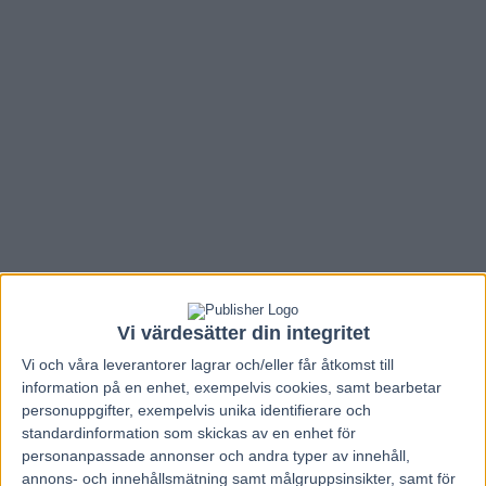
Vi värdesätter din integritet
Vi och våra
leverantorer
lagrar och/eller får åtkomst till
Hem
V85 Nytt
information på en enhet, exempelvis cookies, samt bearbetar
Inför V75 (jackpot): ”Känns väldigt,
personuppgifter, exempelvis unika identifierare och
standardinformation som skickas av en enhet för
väldigt bra för att vara henne”
personanpassade annonser och andra typer av innehåll,
annons- och innehållsmätning samt målgruppsinsikter, samt för