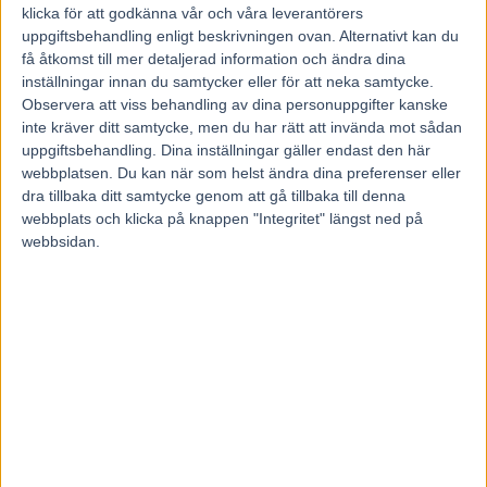
29 april, 2014
klicka för att godkänna vår och våra leverantörers
220
uppgiftsbehandling enligt beskrivningen ovan. Alternativt kan du
få åtkomst till mer detaljerad information och ändra dina
inställningar innan du samtycker eller för att neka samtycke.
I lördags var han halt i uppvärmningen
Observera att viss behandling av dina personuppgifter kanske
inte kräver ditt samtycke, men du har rätt att invända mot sådan
till Olympiatravet och blev struken.
uppgiftsbehandling. Dina inställningar gäller endast den här
Nu visar det sig att skadan som Noras
webbplatsen. Du kan när som helst ändra dina preferenser eller
Bean har ådragit sig är så pass allvarlig
dra tillbaka ditt samtycke genom att gå tillbaka till denna
att tävlingskarriären är över.
webbplats och klicka på knappen "Integritet" längst ned på
webbsidan.
– Jag har Noras Bean att tacka för väldigt mycket.
Han är den bästa hästen jag har haft i mitt stall och
kanske den bästa jag kommer att få, säger Ulf
Stenströmer till bjertorptrav.se.
Noras Bean såg inte bra ut i uppvärmningen till Olympiatravet på
Åby i lördags. Hästen blev struken och många befarande det värsta
eftersom stjärntravaren tidigare dragits med allvarliga skadeproblem.
Efter en veterinärundersökning som gjordes under tisdagen
konstaterades att nya skador sätter stopp för en fortsatt
tävlingskarriär.