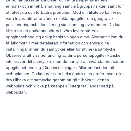
personanpassade annonser och andra typer av innehåll,
annons- och innehållsmätning samt målgruppsinsikter, samt för
att utveckla och förbättra produkter.
Med din tillåtelse kan vi och
våra leverantörer använda exakta uppgifter om geografisk
positionering och identifiering via skanning av enheten. Du kan
klicka för att godkänna vår och våra leverantörers
uppgiftsbehandling enligt beskrivningen ovan. Alternativt kan du
få åtkomst till mer detaljerad information och ändra dina
inställningar innan du samtycker eller för att neka samtycke.
Observera att viss behandling av dina personuppgifter kanske
inte kräver ditt samtycke, men du har rätt att invända mot sådan
uppgiftsbehandling. Dina inställningar gäller endast den här
webbplatsen. Du kan när som helst ändra dina preferenser eller
dra tillbaka ditt samtycke genom att gå tillbaka till denna
webbplats och klicka på knappen "Integritet" längst ned på
webbsidan.
Hem
Nyheter från ATG
Nyheter från ATG
Elitloppet