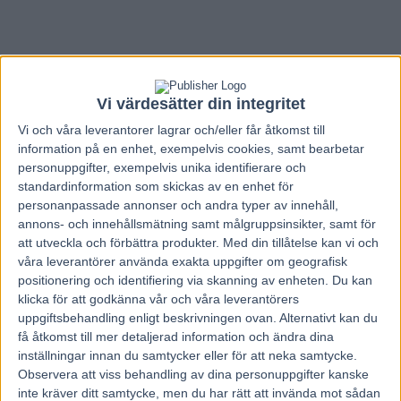
Vi värdesätter din integritet
Vi och våra
leverantorer
lagrar och/eller får åtkomst till
information på en enhet, exempelvis cookies, samt bearbetar
personuppgifter, exempelvis unika identifierare och
standardinformation som skickas av en enhet för
personanpassade annonser och andra typer av innehåll,
annons- och innehållsmätning samt målgruppsinsikter, samt för
att utveckla och förbättra produkter.
Med din tillåtelse kan vi och
våra leverantörer använda exakta uppgifter om geografisk
positionering och identifiering via skanning av enheten. Du kan
klicka för att godkänna vår och våra leverantörers
Hem
Travnytt
uppgiftsbehandling enligt beskrivningen ovan. Alternativt kan du
A Fair Day föll i elitloppsgenrepet
få åtkomst till mer detaljerad information och ändra dina
inställningar innan du samtycker eller för att neka samtycke.
Observera att viss behandling av dina personuppgifter kanske
4 maj, 2024
inte kräver ditt samtycke, men du har rätt att invända mot sådan
1558