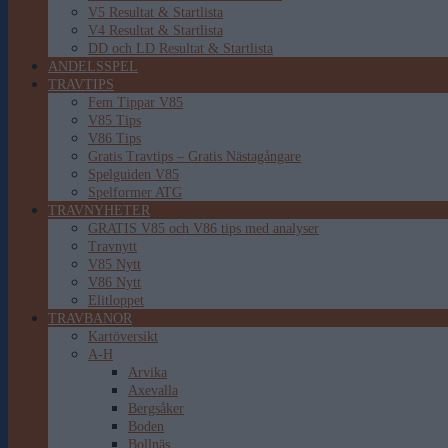
V5 Resultat & Startlista
V4 Resultat & Startlista
DD och LD Resultat & Startlista
ANDELSSPEL
TRAVTIPS
Fem Tippar V85
V85 Tips
V86 Tips
Gratis Travtips – Gratis Nästagångare
Spelguiden V85
Spelformer ATG
TRAVNYHETER
GRATIS V85 och V86 tips med analyser
Travnytt
V85 Nytt
V86 Nytt
Elitloppet
TRAVBANOR
Kartöversikt
A-H
Arvika
Axevalla
Bergsåker
Boden
Bollnäs