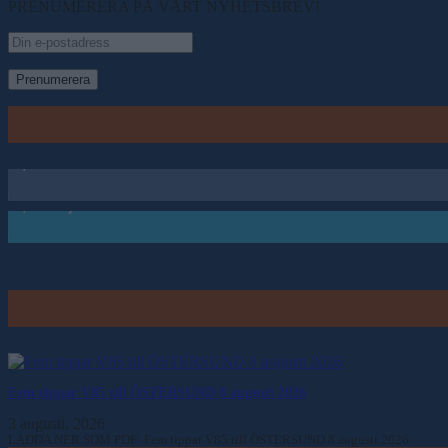
PRENUMERERA PÅ VÅRT NYHETSBREV!
4,723
Fans
2,726
Följare
Fem tippar V85 till ÖSTERSUND 8 augusti 2026
3 augusti, 2026
LADDA NER SOM PDF: Fem tippar V85 till ÖSTERSUND 8 augusti 2026