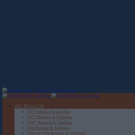
Allt Om Trav
ATG RESULTAT
V85 resultat och startlista
GS75 Resultat & Startlista
TOP7 Resultat & Startlista
V86 Resultat & Startlista
V64 och V65 Resultat & Startlista