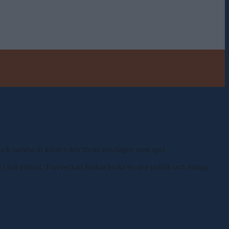
7 och samma år kördes den första travdagen med spel.
a i juli månad. Travveckan brukar locka en stor publik och många