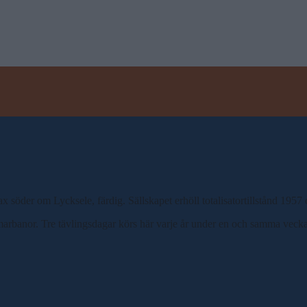
x söder om Lycksele, färdig. Sällskapet erhöll totalisatortillstånd 195
marbanor. Tre tävlingsdagar körs här varje år under en och samma veck