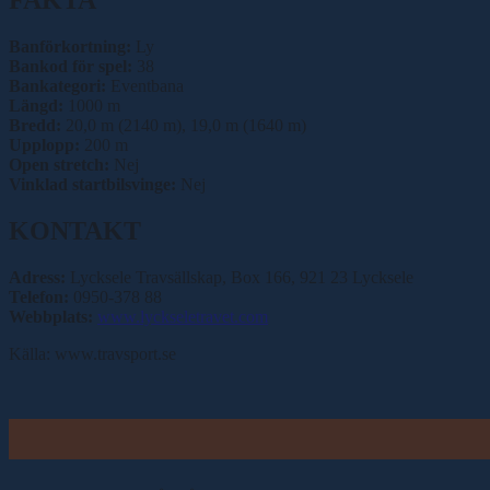
Banförkortning:
Ly
Bankod för spel:
38
Bankategori:
Eventbana
Längd:
1000 m
Bredd:
20,0 m (2140 m), 19,0 m (1640 m)
Upplopp:
200 m
Open stretch:
Nej
Vinklad startbilsvinge:
Nej
KONTAKT
Adress:
Lycksele Travsällskap, Box 166, 921 23 Lycksele
Telefon:
0950-378 88
Webbplats:
www.lyckseletravet.com
Källa: www.travsport.se