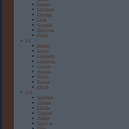
Dannero
Eskilstuna
Färjestad
Gävle
Halmstad
Hagmyren
Hoting
I-R
Jägersro
Kalmar
Karlshamn
Lindesberg
Lycksele
Mantorp
Oviken
Romme
Rättvik
S-Ö
Skellefteå
Solänget
Solvalla
Tingsryd
Umåker
Vaggeryd
Visby