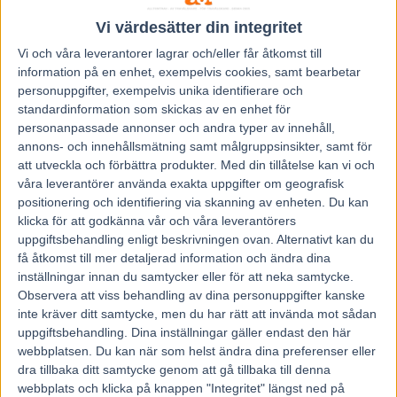
levererat grymma speltips till ombud och privatpersoner
genom väggtidningar och skärmar sedan 1990.
Vi värdesätter din integritet
Vi och våra
leverantorer
lagrar och/eller får åtkomst till
Vi kommer att skicka ut ett mail så fort det händer något
information på en enhet, exempelvis cookies, samt bearbetar
personuppgifter, exempelvis unika identifierare och
nytt!
standardinformation som skickas av en enhet för
personanpassade annonser och andra typer av innehåll,
Andelslaget hittar du HÄR
annons- och innehållsmätning samt målgruppsinsikter, samt för
att utveckla och förbättra produkter.
Med din tillåtelse kan vi och
våra leverantörer använda exakta uppgifter om geografisk
VÄLKOMMEN!
positionering och identifiering via skanning av enheten. Du kan
klicka för att godkänna vår och våra leverantörers
uppgiftsbehandling enligt beskrivningen ovan. Alternativt kan du
få åtkomst till mer detaljerad information och ändra dina
inställningar innan du samtycker eller för att neka samtycke.
Observera att viss behandling av dina personuppgifter kanske
inte kräver ditt samtycke, men du har rätt att invända mot sådan
uppgiftsbehandling. Dina inställningar gäller endast den här
webbplatsen. Du kan när som helst ändra dina preferenser eller
dra tillbaka ditt samtycke genom att gå tillbaka till denna
webbplats och klicka på knappen "Integritet" längst ned på