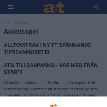
Hem
Andelsspel
Andelsspel
ALLTOMTRAV I NYTT SPÄNNANDE
TIPSSAMARBETE!
ATG TILLSAMMANS – VAR MED FRÅN
START!
Bli medlem redan nu och försäkra dig om en plats i vårt
andelsspel där vi kommer att ställa upp med ett lag som
innehåller väl pålästa och erfarna travälskare från hela
Sverige men grunden utgörs av SPELGUIDEN AB som