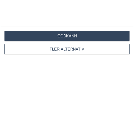
RELATERADE ARTIKLAR
Majblomster vann och kom lös
6 augusti, 2026
GODKÄNN
Francesco Zet får wild card – jagar tredje raka
FLER ALTERNATIV
3 augusti, 2026
Blågul prägel på Hambletonian – försökssegrar till
Lorentzon och Melander
2 augusti, 2026
INGA KOMMENTARER
KOMMENTERA ARTIKELN