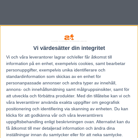
Vi värdesätter din integritet
Vi och våra
leverantorer
lagrar och/eller får åtkomst till
information på en enhet, exempelvis cookies, samt bearbetar
personuppgifter, exempelvis unika identifierare och
standardinformation som skickas av en enhet för
personanpassade annonser och andra typer av innehåll,
annons- och innehållsmätning samt målgruppsinsikter, samt för
att utveckla och förbättra produkter.
Med din tillåtelse kan vi och
våra leverantörer använda exakta uppgifter om geografisk
Hem
Travnytt
positionering och identifiering via skanning av enheten. Du kan
klicka för att godkänna vår och våra leverantörers
Åke Svanstedts stjärna slutar tävla
uppgiftsbehandling enligt beskrivningen ovan. Alternativt kan du
få åtkomst till mer detaljerad information och ändra dina
31 oktober, 2017
inställningar innan du samtycker eller för att neka samtycke.
37