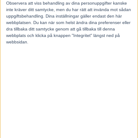
Observera att viss behandling av dina personuppgifter kanske
Foto: ALN
inte kräver ditt samtycke, men du har rätt att invända mot sådan
uppgiftsbehandling. Dina inställningar gäller endast den här
Åke Svanstedt VM-vinnare och Elitloppstvåa Resolve avslutar
webbplatsen. Du kan när som helst ändra dina preferenser eller
karriären
dra tillbaka ditt samtycke genom att gå tillbaka till denna
TRAV
31 oktober 2017
10:47
webbplats och klicka på knappen "Integritet" längst ned på
webbsidan.
Åke Svanstedts stjärnhäst Resolve slutar tävla.
Elitloppstvåan och VM-vinnaren blev aldrig sig lik efter det
förmodade ormbettet.
– Det är alltid tråkigt när så här bra hästar slutar tävlingskarriären,
säger Åke Svanstedt till facktidningen Travronden.
Åke Svanstedts
sexårige stjärnhäst Resolve har tävlat färdigt. Det
rapporterar
Travronden
.
Resolve har under sin tävlingskarriär sprungit in knappt tre miljoner
dollar, cirka 25 miljoner kronor.
I fjol vann han VM-loppet på Yonkers Raceway i USA och de två
senaste åren har han deltagit i Elitloppet på Solvalla, där han slutat
tvåa respektive trea i finalen.