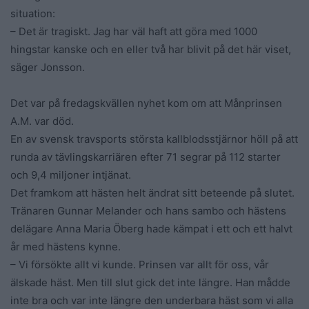
situation:
– Det är tragiskt. Jag har väl haft att göra med 1000
hingstar kanske och en eller två har blivit på det här viset,
säger Jonsson.
Det var på fredagskvällen nyhet kom om att Månprinsen
A.M. var död.
En av svensk travsports största kallblodsstjärnor höll på att
runda av tävlingskarriären efter 71 segrar på 112 starter
och 9,4 miljoner intjänat.
Det framkom att hästen helt ändrat sitt beteende på slutet.
Tränaren Gunnar Melander och hans sambo och hästens
delägare Anna Maria Öberg hade kämpat i ett och ett halvt
år med hästens kynne.
– Vi försökte allt vi kunde. Prinsen var allt för oss, vår
älskade häst. Men till slut gick det inte längre. Han mådde
inte bra och var inte längre den underbara häst som vi alla