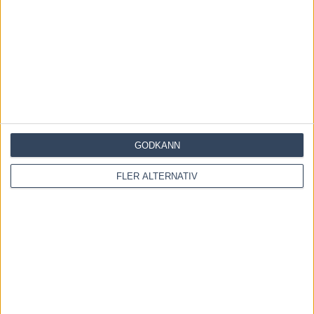
INGA KOMMENTARER
KOMMENTERA ARTIKELN
GODKÄNN
FLER ALTERNATIV