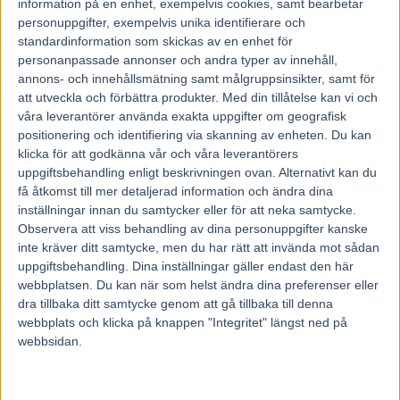
information på en enhet, exempelvis cookies, samt bearbetar
likhet med Melander fortfarande är aktiv i sporten på
personuppgifter, exempelvis unika identifierare och
professionell basis.
standardinformation som skickas av en enhet för
Årskamrater och vänner födda samma år, 1947. Kanske
personanpassade annonser och andra typer av innehåll,
duon som sitter inne med störst hästkunskaper i landet,
annons- och innehållsmätning samt målgruppsinsikter, samt för
att utveckla och förbättra produkter.
Med din tillåtelse kan vi och
två som delat erfarenheter med varandra i många år.
våra leverantörer använda exakta uppgifter om geografisk
– Både Gunnar och jag har ju dragit ner på hästantalet
positionering och identifiering via skanning av enheten. Du kan
betydligt. Förr pratade vi flera gånger i veckan, när vi var
klicka för att godkänna vår och våra leverantörers
som mest aktiva i travet, säger Alf Jonsson.
uppgiftsbehandling enligt beskrivningen ovan. Alternativt kan du
Travtränaren från Sundsvall menar att beslutet som fattats
få åtkomst till mer detaljerad information och ändra dina
inställningar innan du samtycker eller för att neka samtycke.
måste ha varit det riktiga.
Observera att viss behandling av dina personuppgifter kanske
– Det är så chansartat att ha att göra med en hingst som
inte kräver ditt samtycke, men du har rätt att invända mot sådan
inte är säker. Jag har haft några som varit så där. Det är
uppgiftsbehandling. Dina inställningar gäller endast den här
inget trevligt. Det är tragiskt det som hände Gunnars häst.
webbplatsen. Du kan när som helst ändra dina preferenser eller
dra tillbaka ditt samtycke genom att gå tillbaka till denna
Man tror att man har gjort något fel kanske. Men så är det
webbplats och klicka på knappen "Integritet" längst ned på
ju inte fallet utan det är ju hästen som blir en annan, säger
webbsidan.
Alf Jonsson.
Hingstar som används i avel kan drabbas av stora