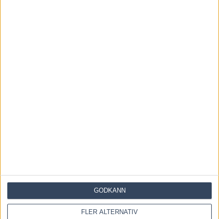
Save my name, email, and website in this browser for the
next time I comment.
GODKÄNN
FLER ALTERNATIV