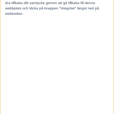
7 augusti, 2026
dra tillbaka ditt samtycke genom att gå tillbaka till denna
webbplats och klicka på knappen "Integritet" längst ned på
webbsidan.
Återkallad licens för travtränare
7 augusti, 2026
Majblomster vann och kom lös
6 augusti, 2026
INGA KOMMENTARER
KOMMENTERA ARTIKELN