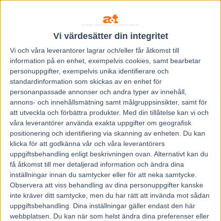
14. Adrian Kolgjini, Jägersro, 2-0-1
15. Oskar Kylin Blom, Gävle, 2-0-0
Ställning till och med 2024-01-07
Vi värdesätter din integritet
Vi och våra
leverantorer
lagrar och/eller får åtkomst till
information på en enhet, exempelvis cookies, samt bearbetar
personuppgifter, exempelvis unika identifierare och
standardinformation som skickas av en enhet för
personanpassade annonser och andra typer av innehåll,
annons- och innehållsmätning samt målgruppsinsikter, samt för
att utveckla och förbättra produkter.
Med din tillåtelse kan vi och
Föregående artikel
Nästa artikel
våra leverantörer använda exakta uppgifter om geografisk
positionering och identifiering via skanning av enheten. Du kan
Fem tippar V75 till KALMAR
Inget Prix d’Amerique –
klicka för att godkänna vår och våra leverantörers
13 januari 2024
fraktur stoppar San Moteur
uppgiftsbehandling enligt beskrivningen ovan. Alternativt kan du
få åtkomst till mer detaljerad information och ändra dina
inställningar innan du samtycker eller för att neka samtycke.
RELATERADE ARTIKLAR
Observera att viss behandling av dina personuppgifter kanske
inte kräver ditt samtycke, men du har rätt att invända mot sådan
Åke Svanstedt sjätte svensk i
uppgiftsbehandling. Dina inställningar gäller endast den här
Hall of Fame i USA
webbplatsen. Du kan när som helst ändra dina preferenser eller