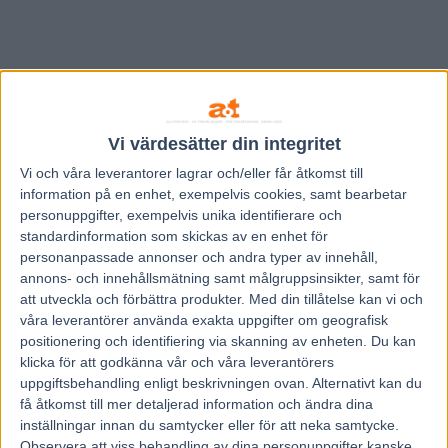
Vi värdesätter din integritet
Vi och våra
leverantorer
lagrar och/eller får åtkomst till
information på en enhet, exempelvis cookies, samt bearbetar
personuppgifter, exempelvis unika identifierare och
standardinformation som skickas av en enhet för
personanpassade annonser och andra typer av innehåll,
annons- och innehållsmätning samt målgruppsinsikter, samt för
att utveckla och förbättra produkter.
Med din tillåtelse kan vi och
våra leverantörer använda exakta uppgifter om geografisk
Hem
Travnytt
positionering och identifiering via skanning av enheten. Du kan
klicka för att godkänna vår och våra leverantörers
ATG:s äldsta spelformer (Dags för högre
uppgiftsbehandling enligt beskrivningen ovan. Alternativt kan du
återbetalning)
få åtkomst till mer detaljerad information och ändra dina
inställningar innan du samtycker eller för att neka samtycke.
Observera att viss behandling av dina personuppgifter kanske