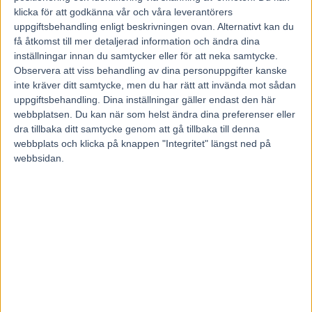
klicka för att godkänna vår och våra leverantörers
Med tre lopp i kroppen är han nära toppformen.
uppgiftsbehandling enligt beskrivningen ovan. Alternativt kan du
få åtkomst till mer detaljerad information och ändra dina
Efter ett vässande banjobb är taktiken given för B.B.S.Sugarlight i
Copenhagen Cup.
inställningar innan du samtycker eller för att neka samtycke.
Observera att viss behandling av dina personuppgifter kanske
– Det blir full laddning från start. Får vi ledningen så kör vi där och
inte kräver ditt samtycke, men du har rätt att invända mot sådan
jag blir inte chockad om han vinner, säger tränaren Fredrik Solberg.
uppgiftsbehandling. Dina inställningar gäller endast den här
webbplatsen. Du kan när som helst ändra dina preferenser eller
På söndag smäller det på Charlottenlunds travbana utanför
Köpenhamn. Årets upplaga av Copenhagen Cup är ett mycket jämnt
dra tillbaka ditt samtycke genom att gå tillbaka till denna
och stjärnfyllt startfält. Distansen är 2011 meter och förstapriset 492
webbplats och klicka på knappen "Integritet" längst ned på
000 kronor. En av deltagarna är den norske stjärnhästen
webbsidan.
B.B.S.Sugarlight. Han har gjort tre starter i år och tagit en andra-
samt en tredjeplats som bäst. Det har inte slagit några gnistor direkt
om den åttafaldige miljonären men nu ska han vara rejält på gång
enligt tränaren Fredrik Solberg.
– Jag tycker att hästen har gjort bra lopp men haft dåliga
utgångslägen. Det första loppet på Momarken var jag väldigt nöjd
med och i det andra loppet på Bjerke var det dåligt tempo i. Det var
få hästar med och allt blev fel så det har jag dragit ett streck över,
säger Fredrik Solberg.
LÄS OCKSÅ
’Fick inte bli som en svensk gulddivision’