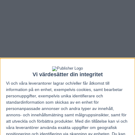
Vi värdesätter din integritet
Vi och våra
leverantorer
lagrar och/eller får åtkomst till
information på en enhet, exempelvis cookies, samt bearbetar
personuppgifter, exempelvis unika identifierare och
Hem
Travnytt
standardinformation som skickas av en enhet för
personanpassade annonser och andra typer av innehåll,
”Blir inte chockad om han vinner…”
annons- och innehållsmätning samt målgruppsinsikter, samt för
att utveckla och förbättra produkter.
Med din tillåtelse kan vi och
10 maj, 2017
våra leverantörer använda exakta uppgifter om geografisk
92
positionering och identifiering via skanning av enheten. Du kan