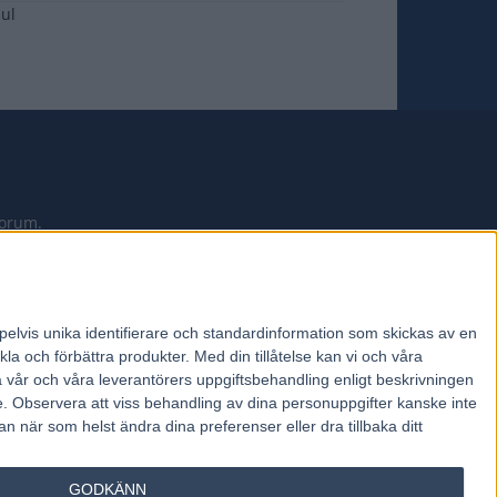
jul
forum.
pelvis unika identifierare och standardinformation som skickas av en
la och förbättra produkter.
Med din tillåtelse kan vi och våra
a vår och våra leverantörers uppgiftsbehandling enligt beskrivningen
e.
Observera att viss behandling av dina personuppgifter kanske inte
 när som helst ändra dina preferenser eller dra tillbaka ditt
GODKÄNN