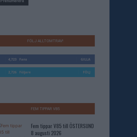
FÖLJ ALLTOMTRAV!
4,723
Fans
GILLA
2,726
Följare
FÖLJ
FEM TIPPAR V85
Fem tippar V85 till ÖSTERSUND
8 augusti 2026