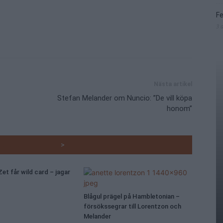
Fe
3 
Nästa artikel
Stefan Melander om Nuncio: ”De vill köpa
honom”
RADE ARTIKLAR
>
et får wild card – jagar
Blågul prägel på Hambletonian –
försökssegrar till Lorentzon och
Melander