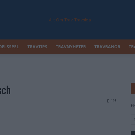
DELSSPEL
TRAVTIPS
TRAVNYHETER
TRAVBANOR
TR
Allt
sch
Om
116
P