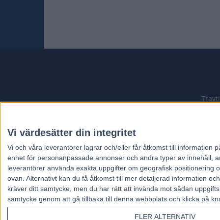
Travt
Vi värdesätter din integritet
Vi och våra
leverantorer
lagrar och/eller får åtkomst till informatio
enhet för personanpassade annonser och andra typer av innehåll, ann
leverantörer använda exakta uppgifter om geografisk positionering oc
ovan. Alternativt kan du få åtkomst till mer detaljerad information oc
kräver ditt samtycke, men du har rätt att invända mot sådan uppgifts
samtycke genom att gå tillbaka till denna webbplats och klicka på kn
FLER ALTERNATIV