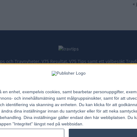
« 
ips och Travnyheter, V75 Resultat, V75 Tips samt ett välbesökt Trav
Allt Om Trav - För Travälskare - Av Travälskare - sedan 2005.
n på en enhet, exempelvis cookies, samt bearbetar personuppgifter, exem
Kontakta oss:
kontakt@regemedia.se
ons- och innehållsmätning samt målgruppsinsikter, samt för att utveck
h identifiering via skanning av enheten. Du kan klicka för att godkänn
h ändra dina inställningar innan du samtycker eller för att neka samtyck
behandling. Dina inställningar gäller endast den här webbplatsen. Du kan
appen "Integritet" längst ned på webbsidan.