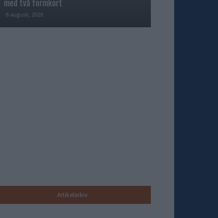
med två formkort
Majblomster vann
6 augusti, 2026
6 augusti, 2026
Artikelarkiv