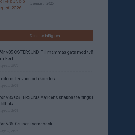
3 augusti, 2026
Senaste inläggen
nför V85 ÖSTERSUND: Till mammas gata med två
ormkort
augusti, 2026
jblomster vann och kom lös
augusti, 2026
nför V85 ÖSTERSUND: Världens snabbaste hingst
 tillbaka
augusti, 2026
för V86: Cruiser i comeback
augusti, 2026