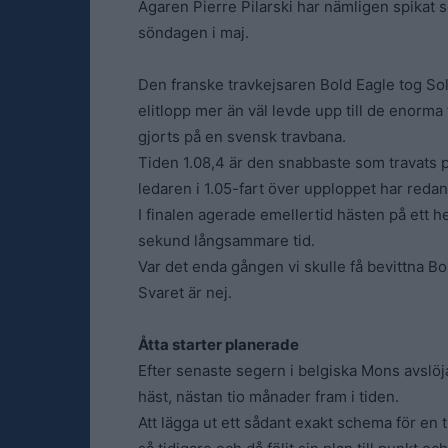
Ägaren Pierre Pilarski har nämligen spikat s
söndagen i maj.
Den franske travkejsaren Bold Eagle tog Sol
elitlopp mer än väl levde upp till de enorm
gjorts på en svensk travbana.
Tiden 1.08,4 är den snabbaste som travats p
ledaren i 1.05-fart över upploppet har redan b
I finalen agerade emellertid hästen på ett he
sekund långsammare tid.
Var det enda gången vi skulle få bevittna B
Svaret är nej.
Åtta starter planerade
Efter senaste segern i belgiska Mons avslöj
häst, nästan tio månader fram i tiden.
Att lägga ut ett sådant exakt schema för en t