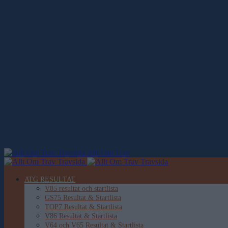
Allt Om Trav
ATG RESULTAT
V85 resultat och startlista
GS75 Resultat & Startlista
TOP7 Resultat & Startlista
V86 Resultat & Startlista
V64 och V65 Resultat & Startlista