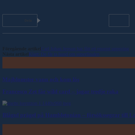
Dela
Föregående artikel
Carl Johan Jepson har fått ett enormt uppsving
Nästa artikel
Klart: De får ta hand om superfinalen
Majblomster vann och kom lös
Francesco Zet får wild card – jagar tredje raka
Blågul prägel på Hambletonian – försökssegrar till 