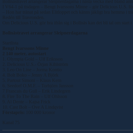
Bollnästravet arrangerar Sleipnerdagarna i nästa vecka med bland an
I V64-1 på tisdagen – Bengt Ivarssons Minne – gör Delicious U.S. först
– Hon har tränat på sedan Elitloppet och känns jäkligt bra hemma i trä
Redén till Travronden.
Om Delicious U.S. gör bra ifrån sig i Bollnäs kan det bli tal om start 
Bollnästravet arrangerar Sleipnerdagarna
Startlista
Bengt Ivarssons Minne
2 140 meter, autostart
1. Olympia Gold – Ulf Eriksson
2. Delicious U.S.- Örjan Kihlström
3. Leo On Line – Jorma Kontio
4. Bolt Boko – Jenny A Björk
5. Partout Simoni – Klaus Kern
6. Seedorf O.M.F. – Torbjörn Jansson
7 Francais du Gull – Erik Lindegren
8. Fire To The Rain – Ulf Ohlsson
9. Al Dente – Kajsa Frick
10. Cast Bolt – Ove A Lindqvist
Förstapris:
100 000 kronor
Kanal 75