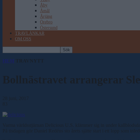
Åby
Åmål
Årjäng
Örebro
Östersund
TRAVLÄNKAR
OM OSS
HEM
TRAVNYTT
Bollnästravet arrangerar Sl
28 juni, 2017
83
Varma världsstjärnan Delicious U.S. klämmer sig in under kallblodsda
På tisdagen gör Daniel Redéns sto årets sjätte start i ett lopp som inle