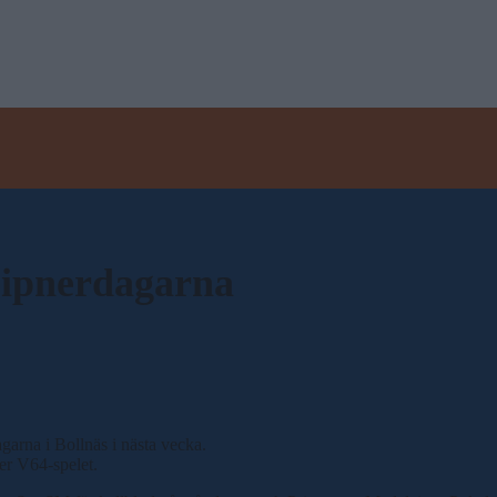
eipnerdagarna
garna i Bollnäs i nästa vecka.
der V64-spelet.