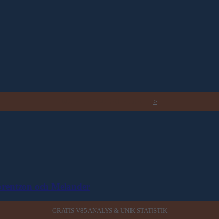
RELATERADE ARTIKLAR
>
Lorentzon och Melander
GRATIS V85 ANALYS & UNIK STATISTIK