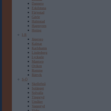
Dannero
Eskilstuna
Färjestad
Gävle
Halmstad
Hagmyren
Hoting
I-R
Jägersro
Kalmar
Karlshamn
Lindesberg
Lycksele
Mantorp
Oviken
Romme
Rättvik
S-Ö
Skellefteå
Solänget
Solvalla
Tingsryd
Umåker
Vaggeryd
Visby