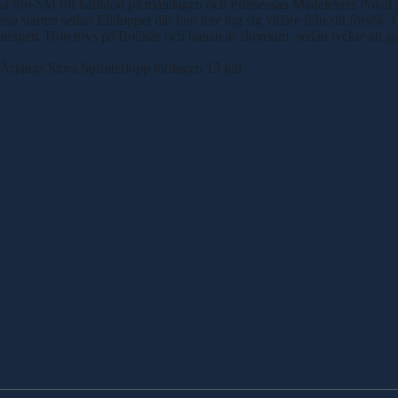
nat Sto-SM för kallblod på måndagen och Prinsessan Madeleines Pokal 
a starten sedan Elitloppet där hon inte tog sig vidare från sitt försök.
ningen. Hon trivs på Bollnäs och banan är skonsam, sedan tyckte att jag
i Årjängs Stora Sprinterlopp lördagen 15 juli.