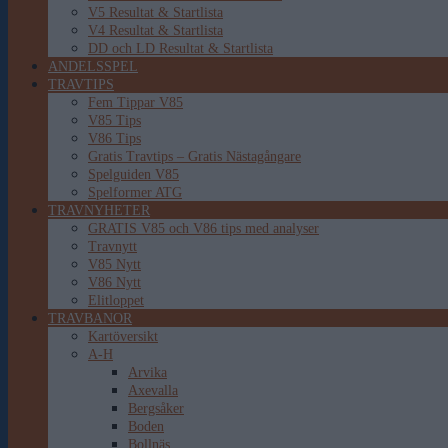
V5 Resultat & Startlista
V4 Resultat & Startlista
DD och LD Resultat & Startlista
ANDELSSPEL
TRAVTIPS
Fem Tippar V85
V85 Tips
V86 Tips
Gratis Travtips – Gratis Nästagångare
Spelguiden V85
Spelformer ATG
TRAVNYHETER
GRATIS V85 och V86 tips med analyser
Travnytt
V85 Nytt
V86 Nytt
Elitloppet
TRAVBANOR
Kartöversikt
A-H
Arvika
Axevalla
Bergsåker
Boden
Bollnäs