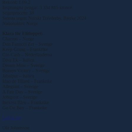
Rekord: 1.09,2
Insprungna pengar: 3 334 815 kronor
Segerprocent: 38
Största seger: Norskt Travderby, Bjerke 2024
Nationalitet: Norge
Klara för Elitloppet:
Charron – Norge
Don Fanucci Zet – Sverige
Keep Going – Frankrike
Gio Cash – Nederländerna
Diva Ek – Italien
Dream Mine – Sverige
Borups Victory – Sverige
Jabalpur – Italien
Idao de Tillard – Frankrike
Allegiant – Sverige
A Fair Day – Sverige
Jobspost – Sverige
Inexess Bleu – Frankrike
Go On Boy – Frankrike
Ladda ner
Ola Johansson