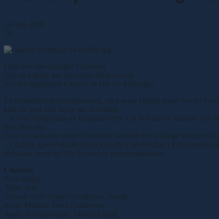
20 maj, 2026
20
I fjol blev han utslagen i försöket.
Om elva dagar har han chans till revansch.
Norske topphästen Charron är klar för Elitloppet.
En formidabel fyraåringssäsong, med seger i bland annat Norskt Travde
klite för sent från tredje par invändigt.
– Vi var väldigt nära en finalplats i fjol. I år är Charron starkare oc
från Solvalla.
Efter en härdande vinter i Frankrike inledde den sexårige hingsten år
– Charron gjorde ett jättestarkt lopp lite i skymundan i Paralympiatra
Solvallas sportchef Ola Lernå i ett pressmeddelande.
Charron
Kön: hingst
Ålder: 6 år
Tränare: Geir Vegard Gundersen, Norge
Kusk: Magnus Teien Gundersen
Ägare och uppfödare: Morten Langli