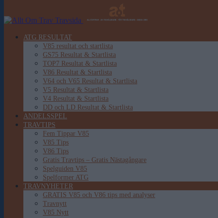
ATG RESULTAT
V85 resultat och startlista
GS75 Resultat & Startlista
TOP7 Resultat & Startlista
V86 Resultat & Startlista
V64 och V65 Resultat & Startlista
V5 Resultat & Startlista
V4 Resultat & Startlista
DD och LD Resultat & Startlista
ANDELSSPEL
TRAVTIPS
Fem Tippar V85
V85 Tips
V86 Tips
Gratis Travtips – Gratis Nästagångare
Spelguiden V85
Spelformer ATG
TRAVNYHETER
GRATIS V85 och V86 tips med analyser
Travnytt
V85 Nytt