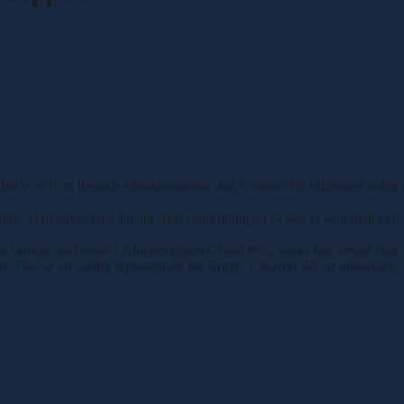
rby, och en lysande säsongsupptakt, tog Charron till Elitloppet redan i
h bättre, vi behöver bara lite tur med spårlottningen så ska vi vara med
ets säsong med seger i Klosterskogen Grand Prix, innan han senast skar 
vet. Han är en värdig representant för Norge. Charron slår ur underläge, 