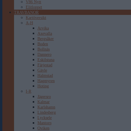
V86 Nytt
Elitloppet
TRAVBANOR
Kartöversikt
A-H
Arvika
Axevalla
Bergsåker
Boden
Bollnäs
Dannero
Eskilstuna
Färjestad
Gävle
Halmstad
Hagmyren
Hoting
I-R
Jägersro
Kalmar
Karlshamn
Lindesberg
Lycksele
Mantorp
Oviken