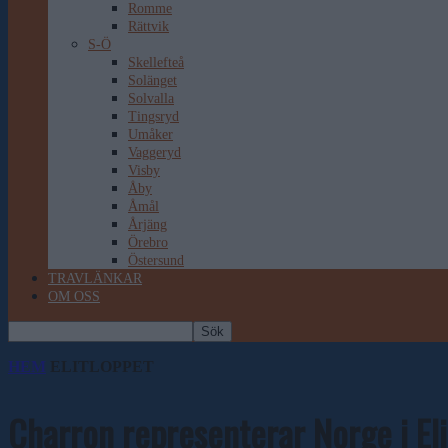
Romme
Rättvik
S-Ö
Skellefteå
Solänget
Solvalla
Tingsryd
Umåker
Vaggeryd
Visby
Åby
Åmål
Årjäng
Örebro
Östersund
TRAVLÄNKAR
OM OSS
HEM
ELITLOPPET
Charron representerar Norge i Eli