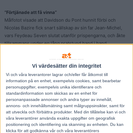
”Förtjänade att få vinna”
Målfotot visade att Davidson du Pont hunnit förbi och
Nicolas Bazire fick snart sällskap av sin far Jean-Michel,
vars Feydeau Seven slutat utanför prispengarna, och åkte
tillsammans under en lång pratstund hand i hand.
Officiellt blev det ingen femte Prix d’Amerique-titel för
Jean-Michel eftersom han inför loppet skrev över
Vi värdesätter din integritet
Davidson du Pont på Nicolas träningslista.
Men att Frankrikes störste travprofil ändå var hjärnan
Vi och våra
leverantorer
lagrar och/eller får åtkomst till
information på en enhet, exempelvis cookies, samt bearbetar
bakom bedriften behöver ingen tvivla på.
personuppgifter, exempelvis unika identifierare och
– Jag är väldigt stolt. Jag var inte nöjd med jobbet Nicolas
standardinformation som skickas av en enhet för
gjorde bakom hästen i Prix de Belgique, men idag körde
personanpassade annonser och andra typer av innehåll,
han det perfekta loppet. Han fick en perfekt start och det
annons- och innehållsmätning samt målgruppsinsikter, samt för
att utveckla och förbättra produkter.
Med din tillåtelse kan vi och
är inte lätt för en kusk i hans ålder i det här loppet. Om det
våra leverantörer använda exakta uppgifter om geografisk
var någon häst som förtjänade att få vinna Prix d’Amerique
positionering och identifiering via skanning av enheten. Du kan
så var det Davidson du Pont efter alla hans prestationer i
klicka för att godkänna vår och våra leverantörers