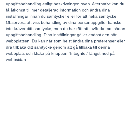
det här loppet, konstaterade Bazire senior.
uppgiftsbehandling enligt beskrivningen ovan. Alternativt kan du
få åtkomst till mer detaljerad information och ändra dina
Ägaren, uppfödaren och morfar till segerkusken Albert
inställningar innan du samtycker eller för att neka samtycke.
Rayon grät glädjetårar efter loppet.
Observera att viss behandling av dina personuppgifter kanske
– Det här var så efterlängtat. Han har varit tvåa två gånger
inte kräver ditt samtycke, men du har rätt att invända mot sådan
och vi visste att hästen var i perfekt kondition. Det är
uppgiftsbehandling. Dina inställningar gäller endast den här
jättestort att Nicolas fick vinna med honom. Det hade varit
webbplatsen. Du kan när som helst ändra dina preferenser eller
dra tillbaka ditt samtycke genom att gå tillbaka till denna
roligt om Jean-Michel hade kört också, men när det är mitt
webbplats och klicka på knappen "Integritet" längst ned på
barnbarn så blir det ännu större. Men nästa gång hoppas
webbsidan.
jag att marginalen blir lite större, det här var inte bra för
hjärtat, pustade Rayon.
Första kvinnan stor i nederlaget
Men den nye travkejsaren är knappast Davidson du Pont.
Som nioåring borde han närma sig slutet på karriären.
Däremot visade tre år yngre Galius att han har alla
förutsättningar klättra upp på tronen.
Severine Raimond hade skrivit historia bara genom att