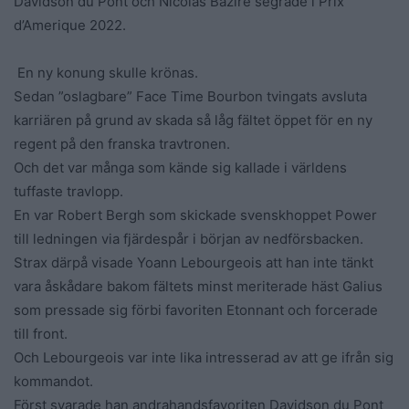
Davidson du Pont och Nicolas Bazire segrade i Prix
d’Amerique 2022.
En ny konung skulle krönas.
Sedan ”oslagbare” Face Time Bourbon tvingats avsluta
karriären på grund av skada så låg fältet öppet för en ny
regent på den franska travtronen.
Och det var många som kände sig kallade i världens
tuffaste travlopp.
En var Robert Bergh som skickade svenskhoppet Power
till ledningen via fjärdespår i början av nedförsbacken.
Strax därpå visade Yoann Lebourgeois att han inte tänkt
vara åskådare bakom fältets minst meriterade häst Galius
som pressade sig förbi favoriten Etonnant och forcerade
till front.
Och Lebourgeois var inte lika intresserad av att ge ifrån sig
kommandot.
Först svarade han andrahandsfavoriten Davidson du Pont