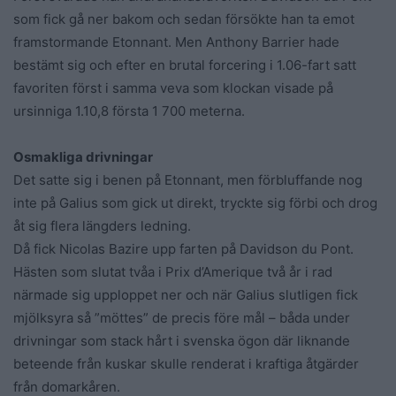
som fick gå ner bakom och sedan försökte han ta emot
framstormande Etonnant. Men Anthony Barrier hade
bestämt sig och efter en brutal forcering i 1.06-fart satt
favoriten först i samma veva som klockan visade på
ursinniga 1.10,8 första 1 700 meterna.
Osmakliga drivningar
Det satte sig i benen på Etonnant, men förbluffande nog
inte på Galius som gick ut direkt, tryckte sig förbi och drog
åt sig flera längders ledning.
Då fick Nicolas Bazire upp farten på Davidson du Pont.
Hästen som slutat tvåa i Prix d’Amerique två år i rad
närmade sig upploppet ner och när Galius slutligen fick
mjölksyra så ”möttes” de precis före mål – båda under
drivningar som stack hårt i svenska ögon där liknande
beteende från kuskar skulle renderat i kraftiga åtgärder
från domarkåren.