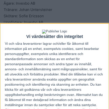
Ägare: Invexbo AB
Tränare: Johan Untersteiner
Skötare: Sofie Ericsson
Uppfödare: Invexbo AB
Nationalitet: Svensk
Vi värdesätter din integritet
Inbjudna hästar till Elitloppet 2019:
Readly Express
Vi och våra
leverantorer
lagrar och/eller får åtkomst till
(Sverige), Propulsion (Sverige), Dijon (Frankrike), Aubrion
information på en enhet, exempelvis cookies, samt bearbetar
Du Gers (Frankrike), Double Exposure (Sverige), Looking
personuppgifter, exempelvis unika identifierare och
standardinformation som skickas av en enhet för
Superb (Norge), Uza Josselyn (Schweiz), Makethemark
personanpassade annonser och andra typer av innehåll,
(Sverige), Heavy Sound (Sverige), Bahia Quesnot
annons- och innehållsmätning samt målgruppsinsikter, samt för
(Frankrike), Next Direction (Finland), Disco Volante
att utveckla och förbättra produkter.
Med din tillåtelse kan vi och
(Sverige), Milliondollarrhyme (Sverige), Sorbet (Sverige)
våra leverantörer använda exakta uppgifter om geografisk
positionering och identifiering via skanning av enheten. Du kan
och Day Or Night In (Sverige).
klicka för att godkänna vår och våra leverantörers
uppgiftsbehandling enligt beskrivningen ovan. Alternativt kan du
Michael Carlsson, Kanal 75
få åtkomst till mer detaljerad information och ändra dina
inställningar innan du samtycker eller för att neka samtycke.