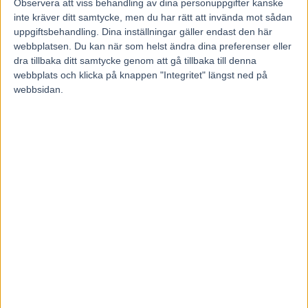
Observera att viss behandling av dina personuppgifter kanske
inte kräver ditt samtycke, men du har rätt att invända mot sådan
uppgiftsbehandling. Dina inställningar gäller endast den här
webbplatsen. Du kan när som helst ändra dina preferenser eller
dra tillbaka ditt samtycke genom att gå tillbaka till denna
webbplats och klicka på knappen "Integritet" längst ned på
webbsidan.
Föregående artikel
Nästa artikel
Åke Svanstedt firade stora
Lottat och klart till Elitloppet
framgångar
2019
RELATERADE ARTIKLAR
Listor och tider från
elitloppshelgen
3 juni, 2026
Eftersnack Elitloppssöndagen:
1.07,1 – Allegiant utomjordisk i
Elitloppet 2026