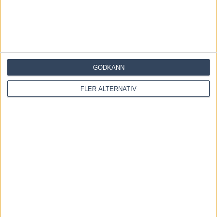
GODKÄNN
FLER ALTERNATIV
Save my name, email, and website in this browser for the
next time I comment.
Denna webbplats använder Akismet för att minska skräppost.
Lär dig om hur din kommentarsdata bearbetas
.