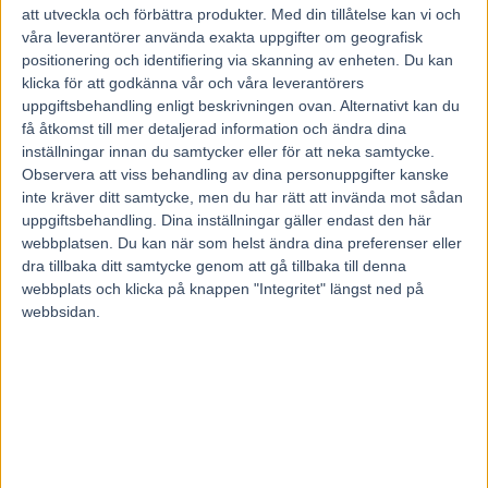
att utveckla och förbättra produkter.
Med din tillåtelse kan vi och
27 april, 2025
våra leverantörer använda exakta uppgifter om geografisk
53
positionering och identifiering via skanning av enheten. Du kan
klicka för att godkänna vår och våra leverantörers
uppgiftsbehandling enligt beskrivningen ovan. Alternativt kan du
få åtkomst till mer detaljerad information och ändra dina
På lördag smäller det på Åby som arrangerar en riktig superdag.
inställningar innan du samtycker eller för att neka samtycke.
Förutom Kunga- och Drottning Silvias Pokal körs finalen i
Observera att viss behandling av dina personuppgifter kanske
Paralympiatravet med 1,5 miljoner kronor till vinnaren.
inte kräver ditt samtycke, men du har rätt att invända mot sådan
Under söndagseftermiddagen lottades startspåren och några som var
uppgiftsbehandling. Dina inställningar gäller endast den här
helnöjda med utgångsläget var Björn Goop och Håkan Arvidsson
vars stjärna San Moteur fick spår fyra.
webbplatsen. Du kan när som helst ändra dina preferenser eller
– Det var ett av de bästa spåren vi kunde få, kommenterade Björn
dra tillbaka ditt samtycke genom att gå tillbaka till denna
Goop.
webbplats och klicka på knappen "Integritet" längst ned på
webbsidan.
Det blir en stjärnspäckad tävlingsdag på Åby på lördag med trav i
absolut världsklass. Dessutom är det jackpot på V75® där en ensam
vinnare kan ta hem 45 miljoner kronor enbart på sju rätt. Årets första
stora lopp står för dörren och finalen i Paralympiatravet är en riktig
höjdare. Åby-travets sportchef Jon Walter Pedersen är mycket nöjd
med startfältet som han har fått ihop i år.
– Jag är jättenöjd och tycker att det är ett av de bästa på flera år. Det
blev också en lite rolig lottning, säger Jon Walter Pedersen.
Fjolårsvinnaren Önas Prince fick ett perfekt utgångsläge med bricka