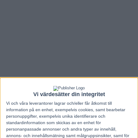
Vi värdesätter din integritet
Vi och våra
leverantorer
lagrar och/eller får åtkomst till
Hem
Travnytt
information på en enhet, exempelvis cookies, samt bearbetar
Drömlottning för San Moteur i
personuppgifter, exempelvis unika identifierare och
standardinformation som skickas av en enhet för
Paralympiatravet – ”Bästa spåret man
personanpassade annonser och andra typer av innehåll,
kunde få”
annons- och innehållsmätning samt målgruppsinsikter, samt för