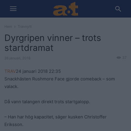
Hem
Travnytt
Dyrgripen vinner – trots
startdramat
37
26 januari, 2018
TRAV
24 januari 2018
22:35
Snackhästen Rushmore Face gjorde comeback – som
valack.
Då vann talangen direkt trots startgalopp.
– Han har hög kapacitet, säger kusken Christoffer
Eriksson.