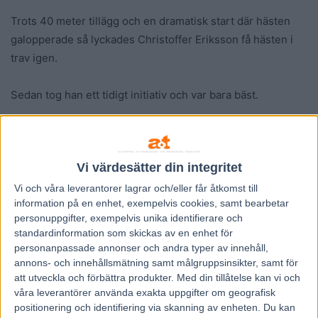
Trots 40 meter tillägg och en dramatisk start där hästen
galopperade så lyckades Christoffer Eriksson få hästen i
trav igen.
Sedan tog han ett tidigt initiativ och var bara bäst.
– Han mötte inte så mycket motstånd i dag, men hästen är
ju bra när han fungerar, kommenterade Micke Nybrink,
Vi värdesätter din integritet
spelexpert i TV12.
Vi och våra
leverantorer
lagrar och/eller får åtkomst till
information på en enhet, exempelvis cookies, samt bearbetar
Rushmore Face gick ifrån till en betryggande seger och
personuppgifter, exempelvis unika identifierare och
enligt kusken är detta början på något riktigt bra.
standardinformation som skickas av en enhet för
personanpassade annonser och andra typer av innehåll,
– Han har visat tidigare att han har kapacitet. Vi fick en
annons- och innehållsmätning samt målgruppsinsikter, samt för
att utveckla och förbättra produkter.
Med din tillåtelse kan vi och
dålig start och fick jaga fältet. Han var lite småseg, men när
våra leverantörer använda exakta uppgifter om geografisk
han gick undan säkert tillslut. Jag tror hästen kommer gå
positionering och identifiering via skanning av enheten. Du kan
framåt väldigt mycket med det här loppet i kroppen, säger