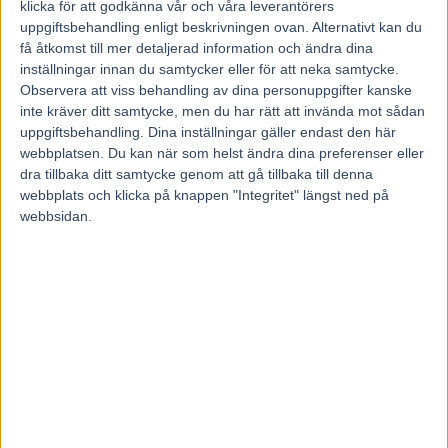
klicka för att godkänna vår och våra leverantörers
Christoffer Eriksson.
uppgiftsbehandling enligt beskrivningen ovan. Alternativt kan du
få åtkomst till mer detaljerad information och ändra dina
inställningar innan du samtycker eller för att neka samtycke.
►
Segern var värd 70 000 kronor
.
Observera att viss behandling av dina personuppgifter kanske
inte kräver ditt samtycke, men du har rätt att invända mot sådan
24 januari 2018
22:35
uppgiftsbehandling. Dina inställningar gäller endast den här
webbplatsen. Du kan när som helst ändra dina preferenser eller
dra tillbaka ditt samtycke genom att gå tillbaka till denna
Läs mer om trav hos Trav 365 på Aftonbladet
webbplats och klicka på knappen "Integritet" längst ned på
webbsidan.
Föregående artikel
Nästa artikel
Attacken på V86: ”Ruskigt
Succén: Alla rätt på V86:an –
osportsligt…”
rätta här