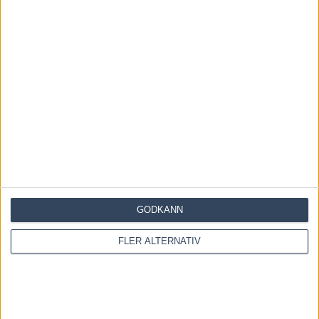
KOMMENTERA ARTIKELN
GODKÄNN
FLER ALTERNATIV
Save my name, email, and website in this browser for the
next time I comment.