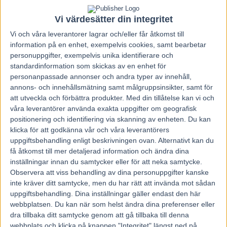
Vi värdesätter din integritet
Vi och våra
leverantorer
lagrar och/eller får åtkomst till
information på en enhet, exempelvis cookies, samt bearbetar
personuppgifter, exempelvis unika identifierare och
standardinformation som skickas av en enhet för
personanpassade annonser och andra typer av innehåll,
annons- och innehållsmätning samt målgruppsinsikter, samt för
att utveckla och förbättra produkter.
Med din tillåtelse kan vi och
våra leverantörer använda exakta uppgifter om geografisk
positionering och identifiering via skanning av enheten. Du kan
klicka för att godkänna vår och våra leverantörers
uppgiftsbehandling enligt beskrivningen ovan. Alternativt kan du
få åtkomst till mer detaljerad information och ändra dina
inställningar innan du samtycker eller för att neka samtycke.
Hem
Travnytt
Observera att viss behandling av dina personuppgifter kanske
inte kräver ditt samtycke, men du har rätt att invända mot sådan
Efter 56 raka segrar tog det stopp
uppgiftsbehandling. Dina inställningar gäller endast den här
webbplatsen. Du kan när som helst ändra dina preferenser eller
14 oktober, 2019
dra tillbaka ditt samtycke genom att gå tillbaka till denna
138
webbplats och klicka på knappen "Integritet" längst ned på