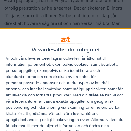
– Om jag säger ja så har vi fyra stycken med och det är en
otrolig prestation av hela teamet. Det är skötaren Ellinors
förtjänst som gör allt med Sorbet och inte min. Jag såg
direkt att hovarna såg bra ut och han verkar må bra. Men
han är också en av de hårdaste hästar jag har i stallet och
Örjan drog inte huvan heller så jag har en positiv känsla att
det kan bli ett ja, sa Daniel Redén.
Vi värdesätter din integritet
– Sorbet är så bra nu att han hänger med i alla
Vi och våra
leverantorer
lagrar och/eller får åtkomst till
sammanhang och kan säkert ta sig till final och ta en en bit
information på en enhet, exempelvis cookies, samt bearbetar
av kakan där, sa Örjan Kihlström.
personuppgifter, exempelvis unika identifierare och
Därmed är det i så fall två platser kvar i Elitloppet att bjuda
standardinformation som skickas av en enhet för
personanpassade annonser och andra typer av innehåll,
in för Anders Malmrot innan spårlottningen äger rum
annons- och innehållsmätning samt målgruppsinsikter, samt för
klockan 17.30 på söndagen.
att utveckla och förbättra produkter.
Med din tillåtelse kan vi och
våra leverantörer använda exakta uppgifter om geografisk
Favoritfall i V75-inledningen
positionering och identifiering via skanning av enheten. Du kan
klicka för att godkänna vår och våra leverantörers
Det blev favoritfall i V75-inledningen där Nobel Amok inte
uppgiftsbehandling enligt beskrivningen ovan. Alternativt kan du
orkade från ledningen. Han fick visserligen en dryg
få åtkomst till mer detaljerad information och ändra dina
förstakurva i tredjespår och det kostade 1.09 första