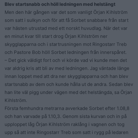
Blev startsnabb och höll ledningen med helstängt
Men den här gången var det som vanligt Örjan Kihlström
som satt i sulkyn och för att få Sorbet snabbare från start
var hästen utrustad med ett norskt huvudlag. När det var
en minut kvar till start drog Örjan Kihlström ner
skygglapparna och i startrusningen mot Ringostarr Treb
och Pastore Bob höll Sorbet ledningen från innerspåret.
– Det gick väldigt fort och vi körde vad vi kunde men det
var aldrig kris att bli av med ledningen. Jag väntade länge
innan loppet med att dra ner skygglapparna och han blev
startsnabb av dem och kunde hålla ut de andra. Sedan blev
han lite väl pigg under vägen med det helstängda, sa Örjan
Kihlström.
Första femhundra metrarna avverkade Sorbet efter 1.08,8
och han varvade på 1.10,3. Genom sista kurvan och in på
upploppet låg Örjan Kihlström raklång i vagnen och tog
upp så att inte Ringostarr Treb som satt i rygg på ledaren