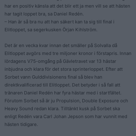
har en positiv känsla att det blir ett ja men vill se att hästen
har tagit loppet bra, sa Daniel Redén.
– Han är så bra nu att han säkert kan ta sig till final i
Elitloppet, sa segerkusken Örjan Kihlström.
Det är en vecka kvar innan det smäller på Solvalla då
Elitloppet avgörs med tre miljoner kronor i förstapris. Innan
lördagens V75-omgång på Gävletravet var 13 hästar
inbjudna och klara för det stora sprinterloppet. Efter att
Sorbet vann Gulddivisionens final så blev han
direktkvalificerad till Elitloppet. Det betyder i så fall att
tränaren Daniel Redén har fyra hästar med i startfältet.
Förutom Sorbet så är ju Propulsion, Double Exposure och
Heavy Sound redan klara. Tilltänkt kusk på Sorbet ska
enligt Redén vara Carl Johan Jepson som har vunnit med
hästen tidigare.