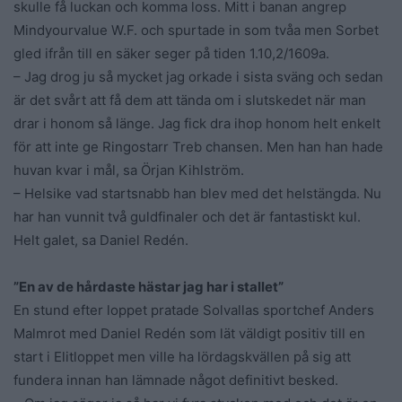
skulle få luckan och komma loss. Mitt i banan angrep
Mindyourvalue W.F. och spurtade in som tvåa men Sorbet
gled ifrån till en säker seger på tiden 1.10,2/1609a.
– Jag drog ju så mycket jag orkade i sista sväng och sedan
är det svårt att få dem att tända om i slutskedet när man
drar i honom så länge. Jag fick dra ihop honom helt enkelt
för att inte ge Ringostarr Treb chansen. Men han han hade
huvan kvar i mål, sa Örjan Kihlström.
– Helsike vad startsnabb han blev med det helstängda. Nu
har han vunnit två guldfinaler och det är fantastiskt kul.
Helt galet, sa Daniel Redén.
”En av de hårdaste hästar jag har i stallet”
En stund efter loppet pratade Solvallas sportchef Anders
Malmrot med Daniel Redén som lät väldigt positiv till en
start i Elitloppet men ville ha lördagskvällen på sig att
fundera innan han lämnade något definitivt besked.