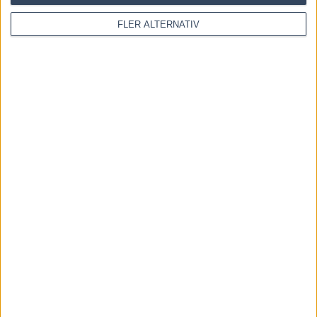
FLER ALTERNATIV
KOMMENTERA ARTIKELN
Save my name, email, and website in this browser for the