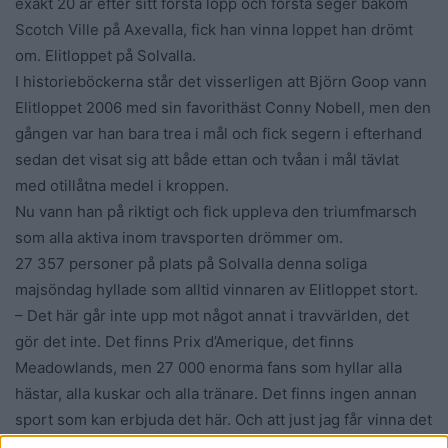
exakt 20 år efter sitt första lopp och första seger bakom
Scotch Ville på Axevalla, fick han vinna loppet han drömt
om. Elitloppet på Solvalla.
I historieböckerna står det visserligen att Björn Goop vann
Elitloppet 2006 med sin favorithäst Conny Nobell, men den
gången var han bara trea i mål och fick segern i efterhand
sedan det visat sig att både ettan och tvåan i mål tävlat
med otillåtna medel i kroppen.
Nu vann han på riktigt och fick uppleva den triumfmarsch
som alla aktiva inom travsporten drömmer om.
27 357 personer på plats på Solvalla denna soliga
majsöndag hyllade som alltid vinnaren av Elitloppet stort.
– Det här går inte upp mot något annat i travvärlden, det
gör det inte. Det finns Prix d’Amerique, det finns
Meadowlands, men 27 000 enorma fans som hyllar alla
hästar, alla kuskar och alla tränare. Det finns ingen annan
sport som kan erbjuda det här. Och att just jag får vinna det
här loppet i dag, något som jag drömt om, något som vi i