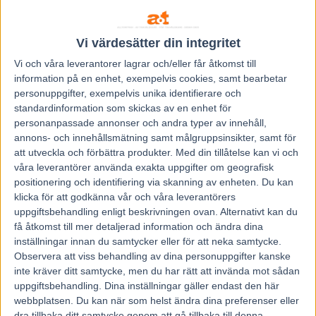
hela familjen drömt om hela tiden, på rätt sätt, det är
fantastiskt, sa Björn Goop i segerintervjuen i vinnarcirkeln.
Vi värdesätter din integritet
Vi och våra
leverantorer
lagrar och/eller får åtkomst till
En taktisk triumf
information på en enhet, exempelvis cookies, samt bearbetar
Elitloppsfinalen blev en taktisk triumf för Björn Goop som
personuppgifter, exempelvis unika identifierare och
högg direkt när han fick chansen att ta ledningen och
standardinformation som skickas av en enhet för
personanpassade annonser och andra typer av innehåll,
taktpinnen med franske stjärnan Timoko.
annons- och innehållsmätning samt målgruppsinsikter, samt för
Väl i spets var det Björn Goop som bestämde tempot och
att utveckla och förbättra produkter.
Med din tillåtelse kan vi och
han tilläts köra så lugnt som 1.10,7 första varvet. Redan där
våra leverantörer använda exakta uppgifter om geografisk
var konkurrenterna i praktiken schack matt. Det spelade
positionering och identifiering via skanning av enheten. Du kan
klicka för att godkänna vår och våra leverantörers
sedan ingen roll att Örjan Kihlström och Panne de Moteur
uppgiftsbehandling enligt beskrivningen ovan. Alternativt kan du
(som tangerade Europarekordet på 1.08,9 i sitt försök) fick
få åtkomst till mer detaljerad information och ändra dina
luckan från rygg ledaren. Timoko hade sin speed sparad
inställningar innan du samtycker eller för att neka samtycke.
och höll undan mycket enkelt i den snabba avslutningen.
Observera att viss behandling av dina personuppgifter kanske
inte kräver ditt samtycke, men du har rätt att invända mot sådan
Segertiden i finalen blev 1.09,5 över distansen 1609 meter,
uppgiftsbehandling. Dina inställningar gäller endast den här
autostart. Panne de Moteur klockades till 1.09,7 som tvåa,
webbplatsen. Du kan när som helst ändra dina preferenser eller
medan Delicious U.S. kom i mål på 1.10,0 som trea.
dra tillbaka ditt samtycke genom att gå tillbaka till denna