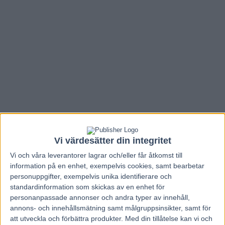
Vi värdesätter din integritet
Vi och våra
leverantorer
lagrar och/eller får åtkomst till
information på en enhet, exempelvis cookies, samt bearbetar
Hem
Elitloppet
personuppgifter, exempelvis unika identifierare och
standardinformation som skickas av en enhet för
Elitloppet 2018: Bold Eagle är en av
personanpassade annonser och andra typer av innehåll,
önskehästarna
annons- och innehållsmätning samt målgruppsinsikter, samt för
att utveckla och förbättra produkter.
Med din tillåtelse kan vi och