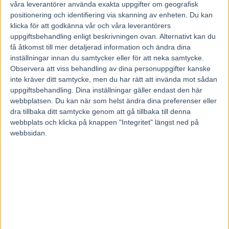
27 februari, 2018
våra leverantörer använda exakta uppgifter om geografisk
159
positionering och identifiering via skanning av enheten. Du kan
klicka för att godkänna vår och våra leverantörers
uppgiftsbehandling enligt beskrivningen ovan. Alternativt kan du
få åtkomst till mer detaljerad information och ändra dina
Det gäller att ta dem med list.
inställningar innan du samtycker eller för att neka samtycke.
Solvalla försöker på olika sätt locka den motsträvige franske
Observera att viss behandling av dina personuppgifter kanske
tränaren Jean-Michel Bazire till elitloppshelgen – eller åtminstone
inte kräver ditt samtycke, men du har rätt att invända mot sådan
hans hästar.
uppgiftsbehandling. Dina inställningar gäller endast den här
Inför helgen med Elitloppet i maj lägger Solvallas sportchef Anders
webbplatsen. Du kan när som helst ändra dina preferenser eller
Malmrot bitar i travpusslet med tänkbara hästar.
dra tillbaka ditt samtycke genom att gå tillbaka till denna
Bold Eagle är en av önskehästarna från Frankrike
och den mest
webbplats och klicka på knappen "Integritet" längst ned på
eftertraktade. En annan eftersträvansvärd häst är stjärnstoet Belina
webbsidan.
Josselyn, fyra i årets Prix d’Amerique och vinnare av Prix de France
för ett par veckor sedan.
Anders Malmrot var på plats i Paris på söndagen då Belina Josselyn
belade en andraplats i Prix de Paris över mastiga 4150 meter.
Stoet skulle vara som klippt för Elitloppet. Men kusken och tränaren
har satt sig på tvären.
Jean-Michel Bazire har flera gånger uttalat att han inte vill till
Sverige igen. Ett land med alldeles för hårda regler och dryga
efterföljande böter efter vad fransmannen fått erfara.
”På från ägarhåll”