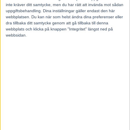
inte kräver ditt samtycke, men du har rätt att invända mot sådan
uppgiftsbehandling. Dina inställningar gäller endast den här
webbplatsen. Du kan när som helst ändra dina preferenser eller
dra tillbaka ditt samtycke genom att gå tillbaka till denna
Föregående artikel
Nästa artikel
webbplats och klicka på knappen "Integritet" längst ned på
Borups Victory möter Don
Inför V85 ÅBY: Branta
webbsidan.
Fanucci Zet på Solvalla
formkurvor och spännande
balansändringar
RELATERADE ARTIKLAR
Listor och tider från
elitloppshelgen
3 juni, 2026
Eftersnack Elitloppssöndagen:
1.07,1 – Allegiant utomjordisk i
Elitloppet 2026
31 maj, 2026