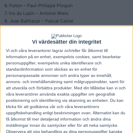
6. Fulton – Paul-Philippe Ploquin
7. Ino du Lupin – Antoine Wiels
8. Jean Balthazar – Pascal Castel
9. Inmarosa – Léo Abrivard
10. Ina du Rib – Jean-Loic-Claude Dersoir
Vi värdesätter din integritet
11. Koctel du Dain – David Thomain
Vi och våra
leverantorer
lagrar och/eller får åtkomst till
12. Inexess Bleu – Alexandre Abrivard
information på en enhet, exempelvis cookies, samt bearbetar
13. Hokkaido Jiel – Franck Nivard
personuppgifter, exempelvis unika identifierare och
14. Hooker Berry – Éric Raffin
standardinformation som skickas av en enhet för
15. Idao de Tillard – Clément Duvaldestin
personanpassade annonser och andra typer av innehåll,
annons- och innehållsmätning samt målgruppsinsikter, samt för
Förstapris: cirka 750 000 kronor
att utveckla och förbättra produkter.
Med din tillåtelse kan vi och
våra leverantörer använda exakta uppgifter om geografisk
Ladda ner
positionering och identifiering via skanning av enheten. Du kan
Daniel U. Olsson
klicka för att godkänna vår och våra leverantörers
uppgiftsbehandling enligt beskrivningen ovan. Alternativt kan du
få åtkomst till mer detaljerad information och ändra dina
inställningar innan du samtycker eller för att neka samtycke.
Observera att viss behandling av dina personuppgifter kanske