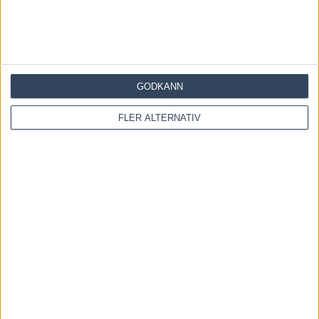
GODKÄNN
FLER ALTERNATIV
Save my name, email, and website in this browser for the
next time I comment.
Denna webbplats använder Akismet för att minska skräppost.
Lär dig om hur din kommentarsdata bearbetas
.