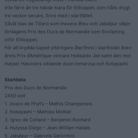
Inte färre än tre hästar klara för Elitloppet, som hålls drygt
tre veckor senare, finns med i startfältet.
Såväl Idao de Tillard som Inexess Bleu och Jabalpur väljer
lördagens Prix des Ducs de Normandie som finslipning
inför Elitloppet.
För att krydda loppet ytterligare återfinns i startlistan även
årets Prix d’Amérique-vinnare Hokkaido Jiel samt den mot
Harper Hanovers siktande duon Inmarosa och Kobayashi.
Startlista
:
Prix des Ducs de Normandie
2450 volt
1. Jiosco de Phyt’s – Mathis Champenois
2. Kobayashi – Mathieu Mottier
3. Igrec de Celland – Benjamin Rochard
4. Hulysse Diego – Jean-William Hallais
5. Jabalpur – Gabriele Gelormini