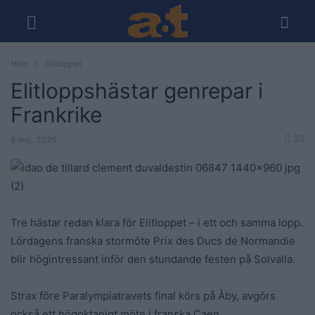
Hem
Elitloppet
Elitloppshästar genrepar i
Frankrike
23
8 maj, 2026
Tre hästar redan klara för Elitloppet – i ett och samma lopp.
Lördagens franska stormöte Prix des Ducs de Normandie
blir högintressant inför den stundande festen på Solvalla.
Strax före Paralympiatravets final körs på Åby, avgörs
också ett högoktanigt möte i franska Caen.