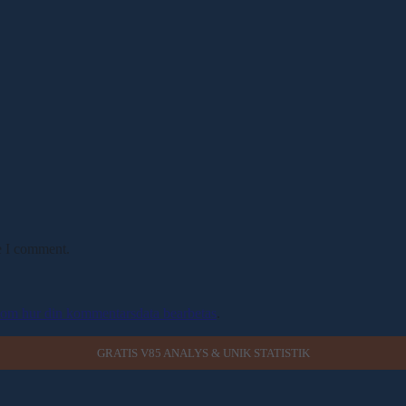
e I comment.
 om hur din kommentarsdata bearbetas
.
GRATIS V85 ANALYS & UNIK STATISTIK