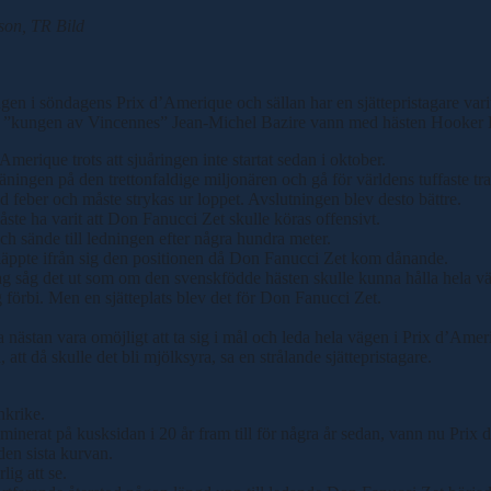
son, TR Bild
en i söndagens Prix d’Amerique och sällan har en sjättepristagare varit
ppet ”kungen av Vincennes” Jean-Michel Bazire vann med hästen Hooker 
erique trots att sjuåringen inte startat sedan i oktober.
räningen på den trettonfaldige miljonären och gå för världens tuffaste tr
 feber och måste strykas ur loppet. Avslutningen blev desto bättre.
 ha varit att Don Fanucci Zet skulle köras offensivt.
ch sände till ledningen efter några hundra meter.
läppte ifrån sig den positionen då Don Fanucci Zet kom dånande.
ag såg det ut som om den svenskfödde hästen skulle kunna hålla hela v
g förbi. Men en sjätteplats blev det för Don Fanucci Zet.
ästan vara omöjligt att ta sig i mål och leda hela vägen i Prix d’Amerique
tt då skulle det bli mjölksyra, sa en strålande sjättepristagare.
nkrike.
inerat på kusksidan i 20 år fram till för några år sedan, vann nu Pri
den sista kurvan.
ig att se.