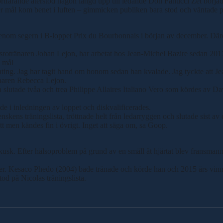
rtfarande återstod någon längd upp till ledande Don Fanucci Zet börjad
mål kom benet i luften – gimmicken publiken bara stod och väntade p
om segern i B-loppet Prix du Bourbonnais i början av december. Däreft
ersrotränaren Johan Lejon, har arbetat hos Jean-Michel Bazire sedan 201
i mål
enting. Jag har tagit hand om honom sedan han kvalade. Jag tyckte att Jean
nnaren Rebecca Lejon.
utade tvåa och trea Philippe Allaires Italiano Vero som kördes av D
 i inledningen av loppet och diskvalificerades.
s träningslista, tröttnade helt från ledarryggen och slutade sist av de
rött men kändes fin i övrigt. Inget att säga om, sa Goop.
kusk. Efter hälsoproblem på grund av en smäll åt hjärtat blev fransman
r. Kesaco Phedo (2004) bade tränade och körde han och 2015 års vin
d på Nicolas träningslista.