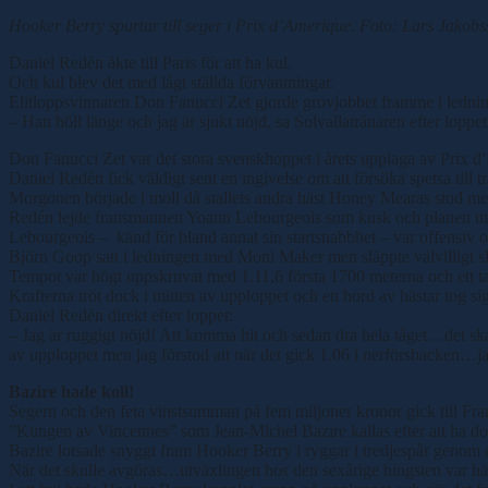
Hooker Berry spurtar till seger i Prix d’Amerique. Foto: Lars Jakobs
Daniel Redén åkte till Paris för att ha kul.
Och kul blev det med lågt ställda förväntningar.
Elitloppsvinnaren Don Fanucci Zet gjorde grovjobbet framme i ledning
– Han höll länge och jag är sjukt nöjd, sa Solvallatränaren efter lo
Don Fanucci Zet var det stora svenskhoppet i årets upplaga av Prix d’Am
Daniel Redén fick väldigt sent en ingivelse om att försöka spetsa till t
Morgonen började i moll då stallets andra häst Honey Mearas stod med
Redén lejde fransmannen Yoann Lebourgeois som kusk och planen måste
Lebourgeois – känd för bland annat sin startsnabbhet – var offensiv o
Björn Goop satt i ledningen med Moni Maker men släppte välvilligt s
Tempot var högt uppskruvat med 1.11,6 första 1700 meterna och ett t
Krafterna tröt dock i mitten av upploppet och en hord av hästar tog si
Daniel Redén direkt efter loppet:
– Jag är ruggigt nöjd! Att komma hit och sedan dra hela tåget…det ska n
av upploppet men jag förstod att när det gick 1.06 i nerförsbacken…ja, a
Bazire hade koll!
Segern och den feta vinstsumman på fem miljoner kronor gick till Fra
”Kungen av Vincennes” som Jean-Michel Bazire kallas efter att ha dom
Bazire lotsade snyggt fram Hooker Berry i ryggar i tredjespår genom 
När det skulle avgöras…utväxlingen hos den sexårige hingsten var härl