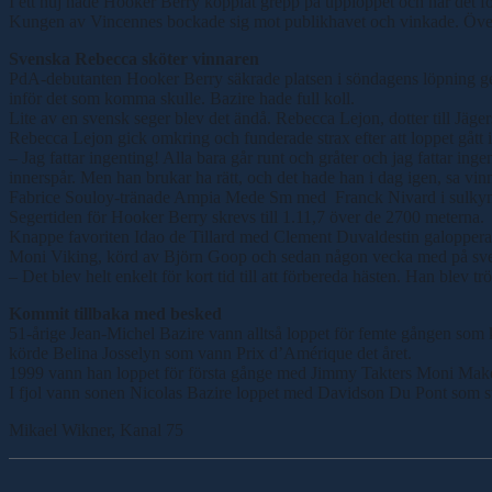
I ett huj hade Hooker Berry kopplat grepp på upploppet och när det fo
Kungen av Vincennes bockade sig mot publikhavet och vinkade. Över 
Svenska Rebecca sköter vinnaren
PdA-debutanten Hooker Berry säkrade platsen i söndagens löpning gen
inför det som komma skulle. Bazire hade full koll.
Lite av en svensk seger blev det ändå. Rebecca Lejon, dotter till Jäg
Rebecca Lejon gick omkring och funderade strax efter att loppet gått 
– Jag fattar ingenting! Alla bara går runt och gråter och jag fattar ing
innerspår. Men han brukar ha rätt, och det hade han i dag igen, sa vi
Fabrice Souloy-tränade Ampia Mede Sm med Franck Nivard i sulkyn sl
Segertiden för Hooker Berry skrevs till 1.11,7 över de 2700 meterna.
Knappe favoriten Idao de Tillard med Clement Duvaldestin galopperade
Moni Viking, körd av Björn Goop och sedan någon vecka med på svensken
– Det blev helt enkelt för kort tid till att förbereda hästen. Han blev t
Kommit tillbaka med besked
51-årige Jean-Michel Bazire vann alltså loppet för femte gången som 
körde Belina Josselyn som vann Prix d’Amérique det året.
1999 vann han loppet för första gånge med Jimmy Takters Moni Make
I fjol vann sonen Nicolas Bazire loppet med Davidson Du Pont som sto
Mikael Wikner, Kanal 75