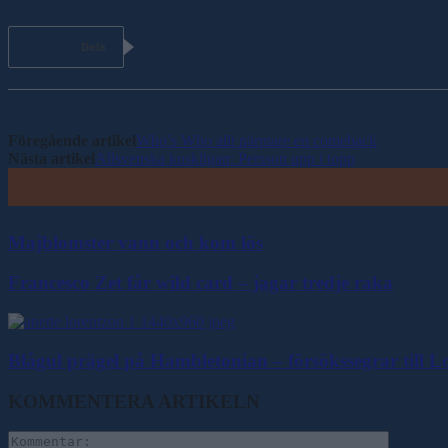
Dela
Föregående artikel
Who’s Who allt närmare en comeback
Nästa artikel
Allsvenska kuskligan: Persson upp i topp
Majblomster vann och kom lös
Francesco Zet får wild card – jagar tredje raka
Blågul prägel på Hambletonian – försökssegrar till 
KOMMENTERA ARTIKELN