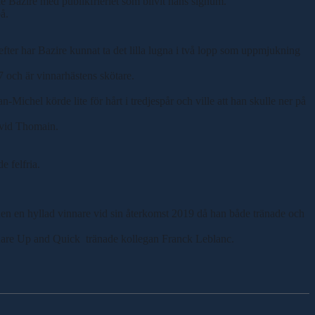
e Bazire med publikfrieriet som blivit hans signum.
å.
er har Bazire kunnat ta det lilla lugna i två lopp som uppmjukning
7 och är vinnarhästens skötare.
-Michel körde lite för hårt i tredjespår och ville att han skulle ner på
avid Thomain.
 felfria.
nen en hyllad vinnare vid sin återkomst 2019 då han både tränade och
nare Up and Quick tränade kollegan Franck Leblanc.