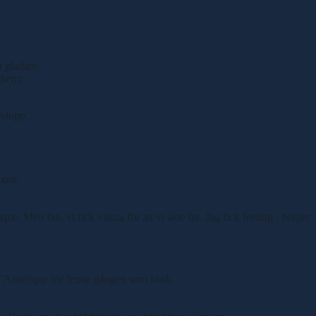
 gladare.
Berry.
avlopp.
ägen.
. Men fan, vi fick valuta för att vi åkte hit. Jag fick feeling i början
x d’Amerique för femte gången som kusk.