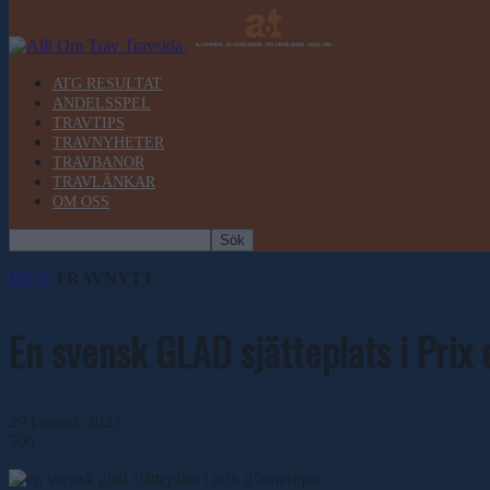
ATG RESULTAT
ANDELSSPEL
TRAVTIPS
TRAVNYHETER
TRAVBANOR
TRAVLÄNKAR
OM OSS
HEM
TRAVNYTT
En svensk GLAD sjätteplats i Prix
29 januari, 2023
506