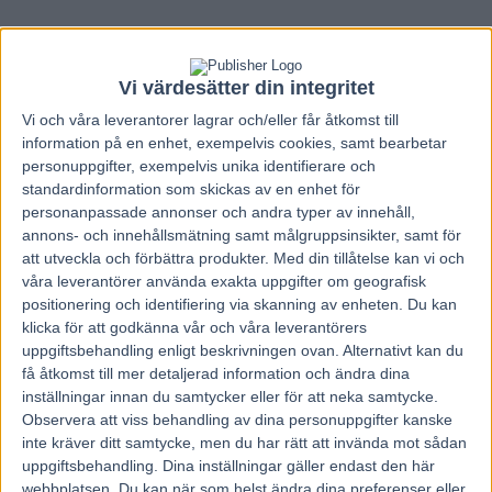
Vi värdesätter din integritet
Vi och våra
leverantorer
lagrar och/eller får åtkomst till
information på en enhet, exempelvis cookies, samt bearbetar
personuppgifter, exempelvis unika identifierare och
standardinformation som skickas av en enhet för
personanpassade annonser och andra typer av innehåll,
annons- och innehållsmätning samt målgruppsinsikter, samt för
att utveckla och förbättra produkter.
Med din tillåtelse kan vi och
våra leverantörer använda exakta uppgifter om geografisk
positionering och identifiering via skanning av enheten. Du kan
klicka för att godkänna vår och våra leverantörers
uppgiftsbehandling enligt beskrivningen ovan. Alternativt kan du
Hem
Travnytt
få åtkomst till mer detaljerad information och ändra dina
inställningar innan du samtycker eller för att neka samtycke.
Eskilstuna nästa för Allegiant
Observera att viss behandling av dina personuppgifter kanske
inte kräver ditt samtycke, men du har rätt att invända mot sådan
5 juli, 2026
uppgiftsbehandling. Dina inställningar gäller endast den här
21
webbplatsen. Du kan när som helst ändra dina preferenser eller