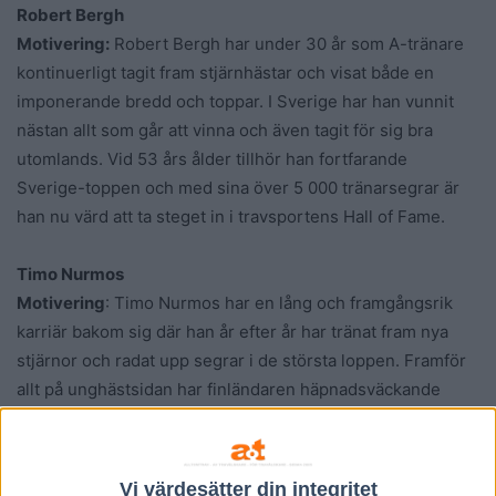
Robert Bergh
Motivering:
Robert Bergh har under 30 år som A-tränare
kontinuerligt tagit fram stjärnhästar och visat både en
imponerande bredd och toppar. I Sverige har han vunnit
nästan allt som går att vinna och även tagit för sig bra
utomlands. Vid 53 års ålder tillhör han fortfarande
Sverige-toppen och med sina över 5 000 tränarsegrar är
han nu värd att ta steget in i travsportens Hall of Fame.
Timo Nurmos
Motivering
: Timo Nurmos har en lång och framgångsrik
karriär bakom sig där han år efter år har tränat fram nya
stjärnor och radat upp segrar i de största loppen. Framför
allt på unghästsidan har finländaren häpnadsväckande
resultat genom hela tio kriteriesegrar och nio vunna
derbyn. Nurmos hästar kännetecknas av att ständigt ha en
exceptionell hög segerprocent. Hans framgångar präglas
Vi värdesätter din integritet