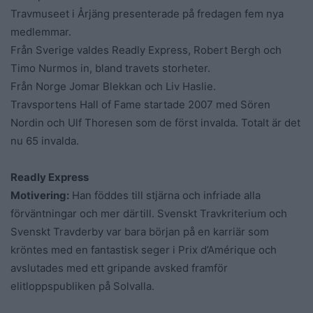
Travmuseet i Årjäng presenterade på fredagen fem nya
medlemmar.
Från Sverige valdes Readly Express, Robert Bergh och
Timo Nurmos in, bland travets storheter.
Från Norge Jomar Blekkan och Liv Haslie.
Travsportens Hall of Fame startade 2007 med Sören
Nordin och Ulf Thoresen som de först invalda. Totalt är det
nu 65 invalda.
Readly Express
Motivering:
Han föddes till stjärna och infriade alla
förväntningar och mer därtill. Svenskt Travkriterium och
Svenskt Travderby var bara början på en karriär som
kröntes med en fantastisk seger i Prix d’Amérique och
avslutades med ett gripande avsked framför
elitloppspubliken på Solvalla.