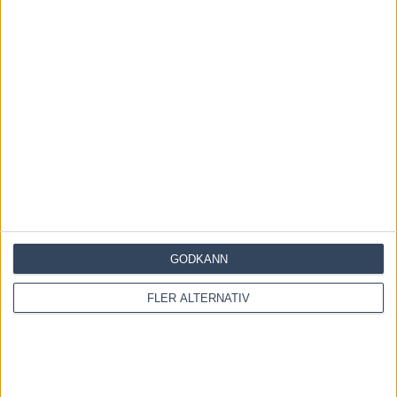
3 augusti, 2026
Blågul prägel på Hambletonian –
försökssegrar till Lorentzon och
Melander
2 augusti, 2026
INGA KOMMENTARER
KOMMENTERA ARTIKELN
GODKÄNN
FLER ALTERNATIV