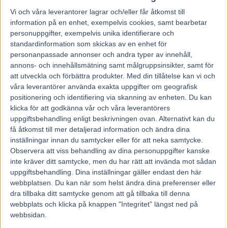
av en noggrannhet och målmedvetenhet som har gjort
Vi och våra
leverantorer
lagrar och/eller får åtkomst till
honom till en av de främsta tränarna genom tiderna. Timos
information på en enhet, exempelvis cookies, samt bearbetar
nyfikenhet och ständiga förmåga att vilja fortsätta att
personuppgifter, exempelvis unika identifierare och
utvecklas har gjort att han har varit fast förankrad i den
standardinformation som skickas av en enhet för
personanpassade annonser och andra typer av innehåll,
absoluta toppen i ett par decennier.
annons- och innehållsmätning samt målgruppsinsikter, samt för
att utveckla och förbättra produkter.
Med din tillåtelse kan vi och
Jomar Blekkan
våra leverantörer använda exakta uppgifter om geografisk
Motivering:
Jomar Blekkan har i tre tiår vært den suverene
positionering och identifiering via skanning av enheten. Du kan
klicka för att godkänna vår och våra leverantörers
eneren i midtnorsk travsport. Det har gitt over 4 550 seire,
uppgiftsbehandling enligt beskrivningen ovan. Alternativt kan du
fjerde mest i Norge. Blant dem hele ti Derby- og åtte
få åtkomst till mer detaljerad information och ändra dina
Kriterieseire i Norge og Sverige. Han har vunnet 42
inställningar innan du samtycker eller för att neka samtycke.
banechampionat, tatt fire NM og to landschampionat, og i
Observera att viss behandling av dina personuppgifter kanske
inte kräver ditt samtycke, men du har rätt att invända mot sådan
en alder av 68 er han like seierssugen som for 30 år siden!
uppgiftsbehandling. Dina inställningar gäller endast den här
Nå får han sin rettmessige plass i Hall of Fame, travets
webbplatsen. Du kan när som helst ändra dina preferenser eller
storheter.
dra tillbaka ditt samtycke genom att gå tillbaka till denna
webbplats och klicka på knappen "Integritet" längst ned på
webbsidan.
Liv Haslie