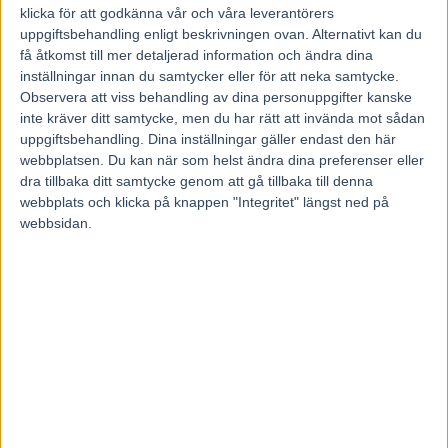
klicka för att godkänna vår och våra leverantörers
uppgiftsbehandling enligt beskrivningen ovan. Alternativt kan du
få åtkomst till mer detaljerad information och ändra dina
inställningar innan du samtycker eller för att neka samtycke.
Observera att viss behandling av dina personuppgifter kanske
inte kräver ditt samtycke, men du har rätt att invända mot sådan
uppgiftsbehandling. Dina inställningar gäller endast den här
webbplatsen. Du kan när som helst ändra dina preferenser eller
dra tillbaka ditt samtycke genom att gå tillbaka till denna
webbplats och klicka på knappen "Integritet" längst ned på
webbsidan.
Hem
Fem Tippar V85
Fem tippar V75 – Bergsåker 1 december
26 november, 2012
377