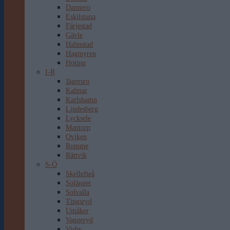
Dannero
Eskilstuna
Färjestad
Gävle
Halmstad
Hagmyren
Hoting
I-R
Jägersro
Kalmar
Karlshamn
Lindesberg
Lycksele
Mantorp
Oviken
Romme
Rättvik
S-Ö
Skellefteå
Solänget
Solvalla
Tingsryd
Umåker
Vaggeryd
Visby