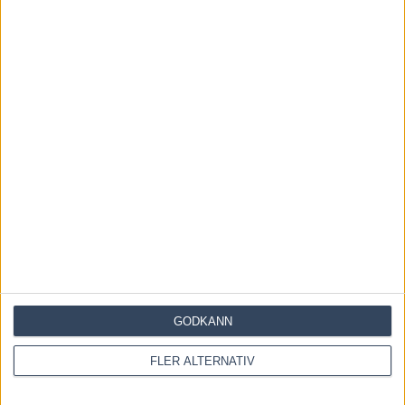
Save my name, email, and website in this browser for the
next time I comment.
Denna webbplats använder Akismet för att minska skräppost.
Lär dig om hur din kommentarsdata bearbetas
.
GODKÄNN
FLER ALTERNATIV