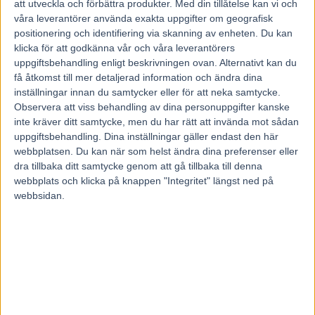
att utveckla och förbättra produkter.
Med din tillåtelse kan vi och
våra leverantörer använda exakta uppgifter om geografisk
positionering och identifiering via skanning av enheten. Du kan
Fem tippar V85 BOLLNÄS 25 juli
klicka för att godkänna vår och våra leverantörers
2026
uppgiftsbehandling enligt beskrivningen ovan. Alternativt kan du
20 juli, 2026
få åtkomst till mer detaljerad information och ändra dina
inställningar innan du samtycker eller för att neka samtycke.
Observera att viss behandling av dina personuppgifter kanske
inte kräver ditt samtycke, men du har rätt att invända mot sådan
INGA KOMMENTARER
uppgiftsbehandling. Dina inställningar gäller endast den här
webbplatsen. Du kan när som helst ändra dina preferenser eller
dra tillbaka ditt samtycke genom att gå tillbaka till denna
KOMMENTERA ARTIKELN
webbplats och klicka på knappen "Integritet" längst ned på
webbsidan.