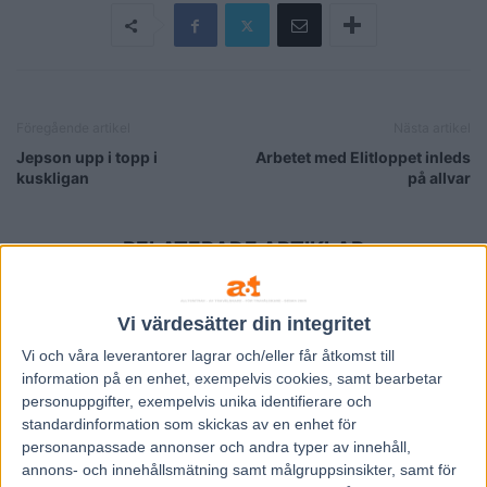
Föregående artikel
Nästa artikel
Jepson upp i topp i
Arbetet med Elitloppet inleds
kuskligan
på allvar
RELATERADE ARTIKLAR
Fem tippar V85 till ÖSTERSUND 8
augusti 2026
Vi värdesätter din integritet
3 augusti, 2026
Vi och våra
leverantorer
lagrar och/eller får åtkomst till
information på en enhet, exempelvis cookies, samt bearbetar
personuppgifter, exempelvis unika identifierare och
Fem tippar V85 till RÄTTVIK 1
standardinformation som skickas av en enhet för
augusti 2026
personanpassade annonser och andra typer av innehåll,
annons- och innehållsmätning samt målgruppsinsikter, samt för
27 juli, 2026