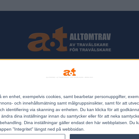
ips och Travnyheter, V75 Resultat, V75 Tips samt ett välbesökt Trav
Allt Om Trav - För Travälskare - Av Travälskare - sedan 2005.
n på en enhet, exempelvis cookies, samt bearbetar personuppgifter, exem
Kontakta oss:
kontakt@regemedia.se
ons- och innehållsmätning samt målgruppsinsikter, samt för att utveck
h identifiering via skanning av enheten. Du kan klicka för att godkänn
h ändra dina inställningar innan du samtycker eller för att neka samtyck
behandling. Dina inställningar gäller endast den här webbplatsen. Du kan
appen "Integritet" längst ned på webbsidan.