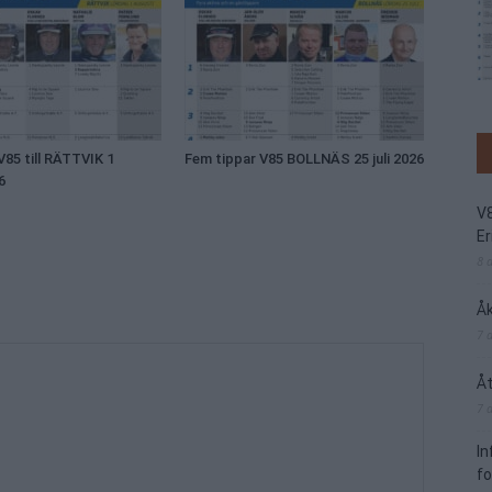
V85 till RÄTTVIK 1
Fem tippar V85 BOLLNÄS 25 juli 2026
6
V
Er
8 
Åk
7 
Åt
7 
I
f