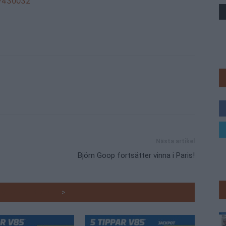
5-430032
Trav
Nästa artikel
Björn Goop fortsätter vinna i Paris!
RADE ARTIKLAR
>