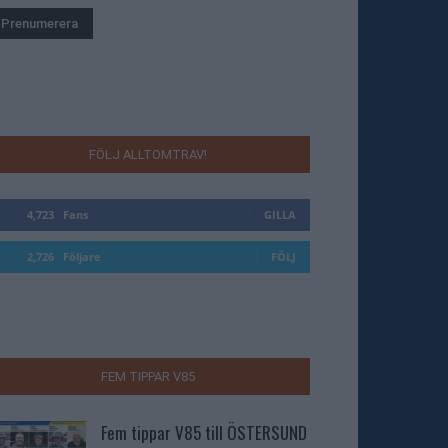
FÖLJ ALLTOMTRAV!
4,723
Fans
GILLA
2,726
Följare
FÖLJ
FEM TIPPAR V85
Fem tippar V85 till ÖSTERSUND