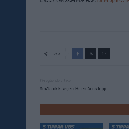
LADDA NER SOM PDF HÄR:
fem-tippar-v7
Dela
Föregående artikel
Småländsk seger i Helen Anns lopp
RELATE