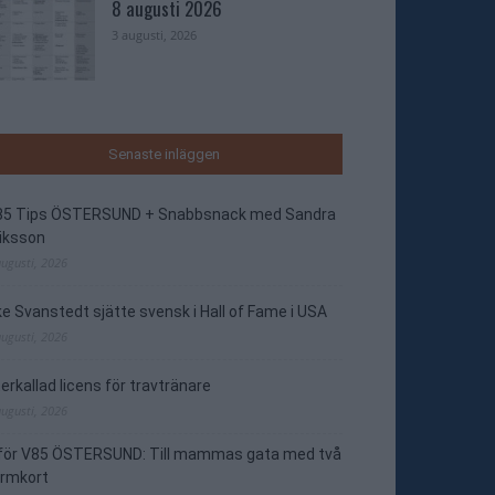
8 augusti 2026
3 augusti, 2026
Senaste inläggen
85 Tips ÖSTERSUND + Snabbsnack med Sandra
iksson
augusti, 2026
e Svanstedt sjätte svensk i Hall of Fame i USA
augusti, 2026
erkallad licens för travtränare
augusti, 2026
nför V85 ÖSTERSUND: Till mammas gata med två
ormkort