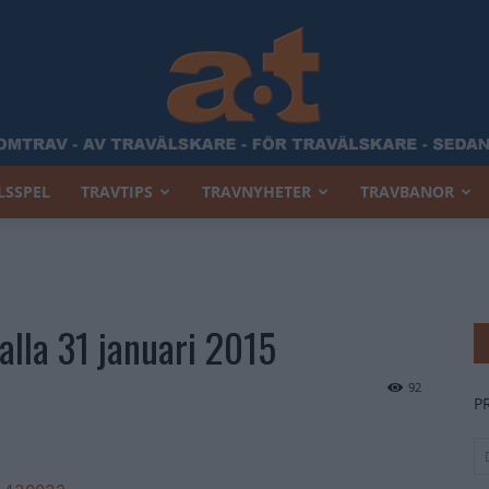
LSSPEL
TRAVTIPS
TRAVNYHETER
TRAVBANOR
Allt
alla 31 januari 2015
Om
92
P