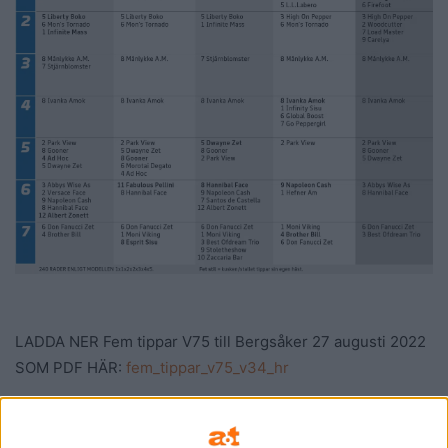
LADDA NER Fem tippar V75 till Bergsåker 27 augusti 2022
SOM PDF HÄR:
fem_tippar_v75_v34_hr