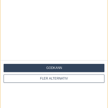
Save my name, email, and website in this browser for the
next time I comment.
GODKÄNN
Denna webbplats använder Akismet för att minska skräppost.
Lär dig om hur din kommentarsdata bearbetas
.
FLER ALTERNATIV