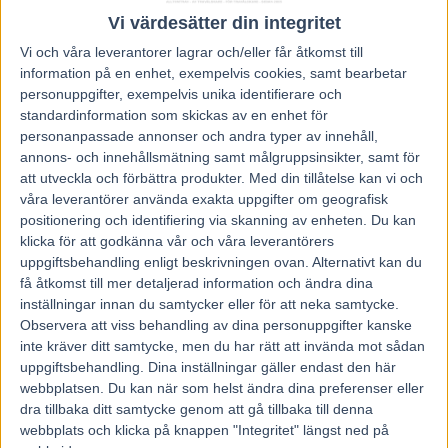
Vi värdesätter din integritet
Vi och våra
leverantorer
lagrar och/eller får åtkomst till
information på en enhet, exempelvis cookies, samt bearbetar
personuppgifter, exempelvis unika identifierare och
Föregående artikel
Nästa artikel
standardinformation som skickas av en enhet för
V75 Tips + Unik Startstatistik
Inför V75 tisdag: ”Han har
personanpassade annonser och andra typer av innehåll,
inför ÖREBRO
aldrig varit trött”
annons- och innehållsmätning samt målgruppsinsikter, samt för
att utveckla och förbättra produkter.
Med din tillåtelse kan vi och
våra leverantörer använda exakta uppgifter om geografisk
RELATERADE ARTIKLAR
positionering och identifiering via skanning av enheten. Du kan
klicka för att godkänna vår och våra leverantörers
Fem tippar V85 till ÖSTERSUND 8
uppgiftsbehandling enligt beskrivningen ovan. Alternativt kan du
augusti 2026
få åtkomst till mer detaljerad information och ändra dina
3 augusti, 2026
inställningar innan du samtycker eller för att neka samtycke.
Observera att viss behandling av dina personuppgifter kanske
inte kräver ditt samtycke, men du har rätt att invända mot sådan
uppgiftsbehandling. Dina inställningar gäller endast den här
Fem tippar V85 till RÄTTVIK 1
augusti 2026
webbplatsen. Du kan när som helst ändra dina preferenser eller
dra tillbaka ditt samtycke genom att gå tillbaka till denna
27 juli, 2026
webbplats och klicka på knappen "Integritet" längst ned på