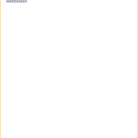
webbsidan.
Fem tippar V85 BOLLNÄS 25 juli
2026
20 juli, 2026
INGA KOMMENTARER
KOMMENTERA ARTIKELN