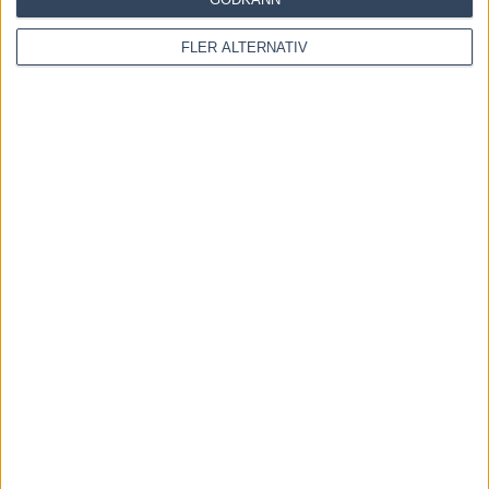
FLER ALTERNATIV
Fem tippar V85 BOLLNÄS 25 juli 2026
20 juli, 2026
INGA KOMMENTARER
KOMMENTERA ARTIKELN
Please enter your comment!
Please enter your name here
You have entered an incorrect email address!
Please enter your email address here