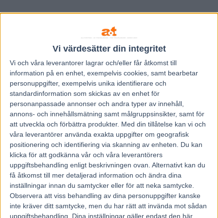
Vi värdesätter din integritet
Vi och våra
leverantorer
lagrar och/eller får åtkomst till
information på en enhet, exempelvis cookies, samt bearbetar
personuppgifter, exempelvis unika identifierare och
standardinformation som skickas av en enhet för
personanpassade annonser och andra typer av innehåll,
annons- och innehållsmätning samt målgruppsinsikter, samt för
att utveckla och förbättra produkter.
Med din tillåtelse kan vi och
våra leverantörer använda exakta uppgifter om geografisk
positionering och identifiering via skanning av enheten. Du kan
klicka för att godkänna vår och våra leverantörers
Hem
Fem Tippar V85
uppgiftsbehandling enligt beskrivningen ovan. Alternativt kan du
få åtkomst till mer detaljerad information och ändra dina
Fem tippar V75 till HAGMYREN 26 juli
inställningar innan du samtycker eller för att neka samtycke.
Observera att viss behandling av dina personuppgifter kanske
2025
inte kräver ditt samtycke, men du har rätt att invända mot sådan
uppgiftsbehandling. Dina inställningar gäller endast den här