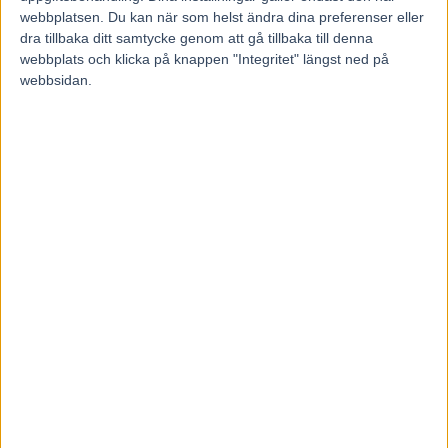
21 juli, 2025
webbplatsen. Du kan när som helst ändra dina preferenser eller
4463
dra tillbaka ditt samtycke genom att gå tillbaka till denna
webbplats och klicka på knappen "Integritet" längst ned på
webbsidan.
LADDA NER SOM PDF:
Fem tippar V75 till HAGMYREN 26
juli 2025
Dela
Facebook
X
Email
Föregående artikel
Maktdemonstration av La Yuca – tionde segern
för Örjan i Stochampionatet
Nästa artikel
Spårlottningen klar till Hugo Åbergs – Drömlottning för
Mellby Jinx
RELATERADE ARTIKLAR
Fem tippar V85 till ÖSTERSUND 8 augusti 2026
3 augusti, 2026