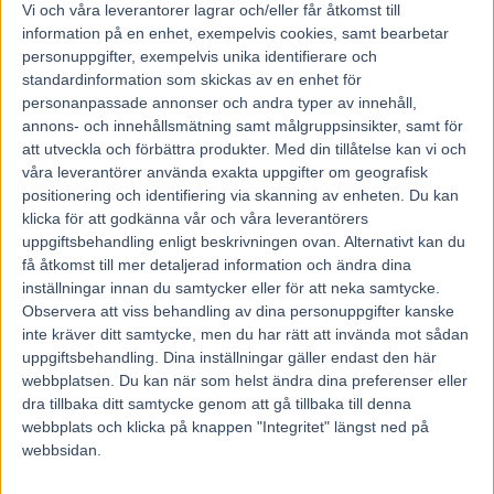
Vi och våra
leverantorer
lagrar och/eller får åtkomst till
information på en enhet, exempelvis cookies, samt bearbetar
personuppgifter, exempelvis unika identifierare och
standardinformation som skickas av en enhet för
personanpassade annonser och andra typer av innehåll,
annons- och innehållsmätning samt målgruppsinsikter, samt för
att utveckla och förbättra produkter.
Med din tillåtelse kan vi och
våra leverantörer använda exakta uppgifter om geografisk
positionering och identifiering via skanning av enheten. Du kan
klicka för att godkänna vår och våra leverantörers
uppgiftsbehandling enligt beskrivningen ovan. Alternativt kan du
få åtkomst till mer detaljerad information och ändra dina
inställningar innan du samtycker eller för att neka samtycke.
Observera att viss behandling av dina personuppgifter kanske
inte kräver ditt samtycke, men du har rätt att invända mot sådan
uppgiftsbehandling. Dina inställningar gäller endast den här
Hem
Fem Tippar V85
webbplatsen. Du kan när som helst ändra dina preferenser eller
dra tillbaka ditt samtycke genom att gå tillbaka till denna
Fem tippar V75 till Halmstad 30
webbplats och klicka på knappen "Integritet" längst ned på
december 2017
webbsidan.