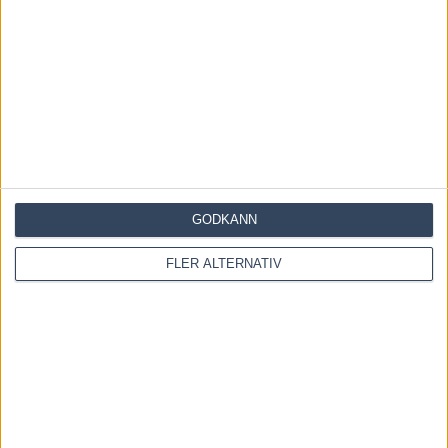
3 augusti, 2026
Fem tippar V85 till RÄTTVIK 1 augusti 2026
27 juli, 2026
Fem tippar V85 BOLLNÄS 25 juli 2026
20 juli, 2026
GODKÄNN
INGA KOMMENTARER
FLER ALTERNATIV
KOMMENTERA ARTIKELN