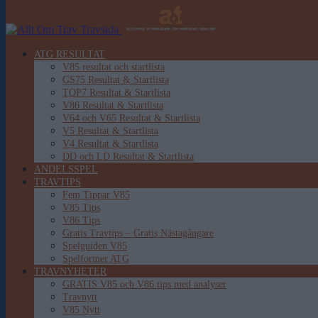
ATG RESULTAT
V85 resultat och startlista
GS75 Resultat & Startlista
TOP7 Resultat & Startlista
V86 Resultat & Startlista
V64 och V65 Resultat & Startlista
V5 Resultat & Startlista
V4 Resultat & Startlista
DD och LD Resultat & Startlista
ANDELSSPEL
TRAVTIPS
Fem Tippar V85
V85 Tips
V86 Tips
Gratis Travtips – Gratis Nästagångare
Spelguiden V85
Spelformer ATG
TRAVNYHETER
GRATIS V85 och V86 tips med analyser
Travnytt
V85 Nytt