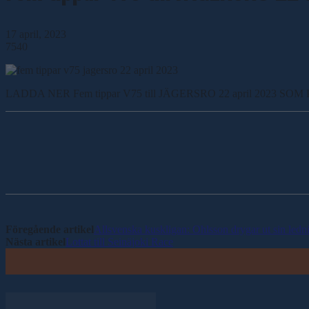
17 april, 2023
7540
LADDA NER Fem tippar V75 till JÄGERSRO 22 april 2023 SO
Dela
Föregående artikel
Allsvenska kuskligan: Ohlsson drygar ut sin ledn
Nästa artikel
Lottat till Seinäjoki Race