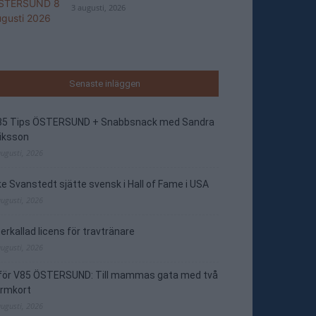
3 augusti, 2026
Senaste inläggen
85 Tips ÖSTERSUND + Snabbsnack med Sandra
iksson
augusti, 2026
e Svanstedt sjätte svensk i Hall of Fame i USA
augusti, 2026
erkallad licens för travtränare
augusti, 2026
nför V85 ÖSTERSUND: Till mammas gata med två
ormkort
augusti, 2026