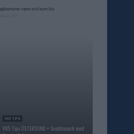
jblomster vann och kom lös
augusti, 2026
V85 TIPS
TRAVNYTT
V85 Tips ÖSTERSUND + Snabbsnack med
Åke Svanstedt sjä