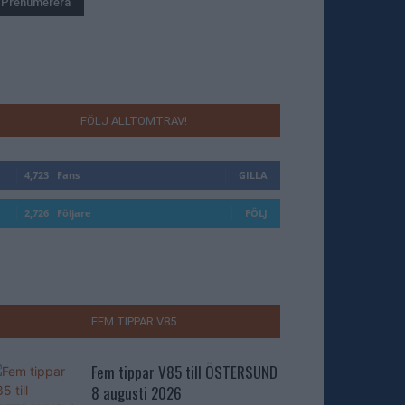
FÖLJ ALLTOMTRAV!
4,723
Fans
GILLA
2,726
Följare
FÖLJ
FEM TIPPAR V85
Fem tippar V85 till ÖSTERSUND
8 augusti 2026