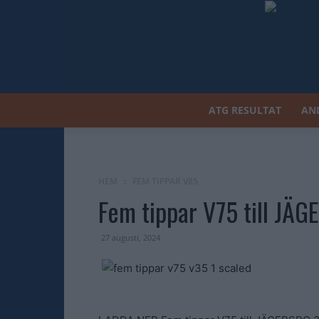
ATG RESULTAT
AN
HEM
FEM TIPPAR V85
Fem tippar V75 till JÄ
27 augusti, 2024