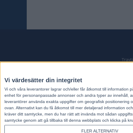
Travt
Vi värdesätter din integritet
Vi och våra
leverantorer
lagrar och/eller får åtkomst till informatio
enhet för personanpassade annonser och andra typer av innehåll, ann
leverantörer använda exakta uppgifter om geografisk positionering oc
ovan. Alternativt kan du få åtkomst till mer detaljerad information oc
kräver ditt samtycke, men du har rätt att invända mot sådan uppgifts
samtycke genom att gå tillbaka till denna webbplats och klicka på kn
FLER ALTERNATIV