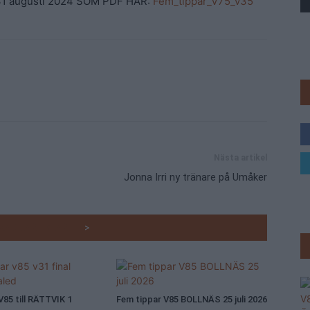
31 augusti 2024 SOM PDF HÄR:
Fem_tippar_V75_v35
Trav
Nästa artikel
Jonna Irri ny tränare på Umåker
RADE ARTIKLAR
>
V85 till RÄTTVIK 1
Fem tippar V85 BOLLNÄS 25 juli 2026