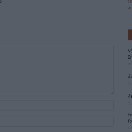
6
V
Er
8 
Åk
7 
Åt
7 
I
f
6 