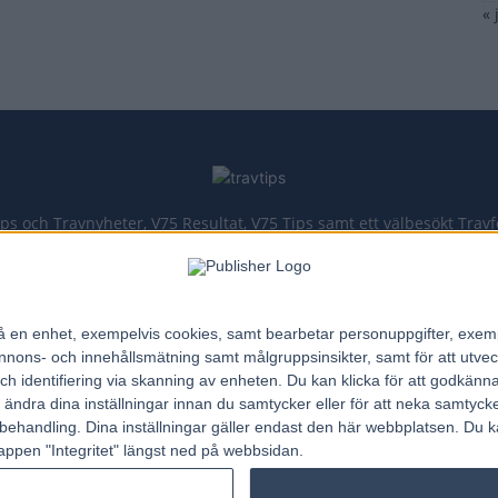
« 
ips och Travnyheter, V75 Resultat, V75 Tips samt ett välbesökt Trav
Allt Om Trav - För Travälskare - Av Travälskare - sedan 2005.
n på en enhet, exempelvis cookies, samt bearbetar personuppgifter, exem
Kontakta oss:
kontakt@regemedia.se
ons- och innehållsmätning samt målgruppsinsikter, samt för att utveck
h identifiering via skanning av enheten. Du kan klicka för att godkänn
h ändra dina inställningar innan du samtycker eller för att neka samtyck
behandling. Dina inställningar gäller endast den här webbplatsen. Du kan
appen "Integritet" längst ned på webbsidan.