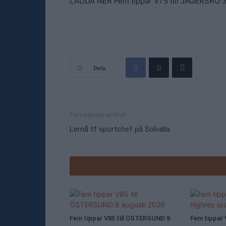
LADDA NER Fem tippar V75 till JÄGERSRO 
Dela
Föregående artikel
Lernå tf sportchef på Solvalla
RELATE
Fem tippar V85 till ÖSTERSUND 8
Fem tippar 