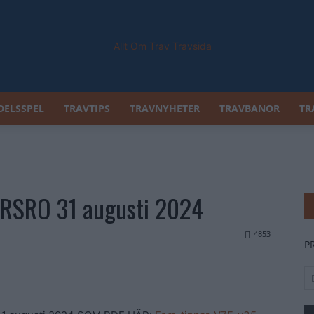
DELSSPEL
TRAVTIPS
TRAVNYHETER
TRAVBANOR
TR
Allt
GERSRO 31 augusti 2024
Om
4853
P