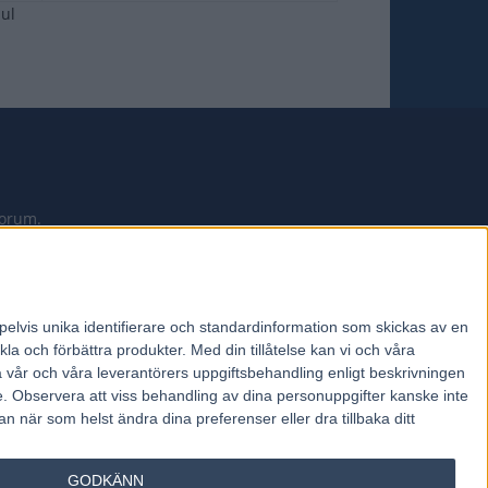
jul
forum.
pelvis unika identifierare och standardinformation som skickas av en
la och förbättra produkter.
Med din tillåtelse kan vi och våra
a vår och våra leverantörers uppgiftsbehandling enligt beskrivningen
e.
Observera att viss behandling av dina personuppgifter kanske inte
 när som helst ändra dina preferenser eller dra tillbaka ditt
GODKÄNN