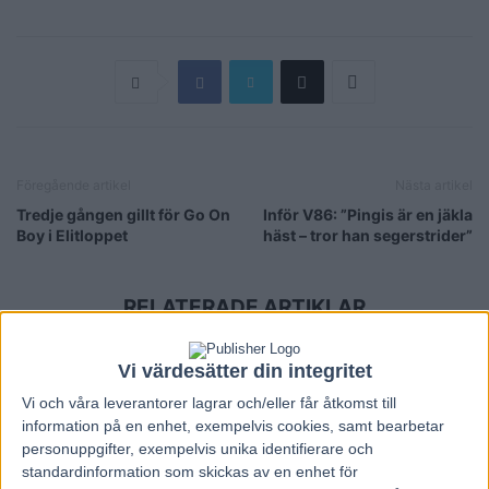
Föregående artikel
Nästa artikel
Tredje gången gillt för Go On
Inför V86: ”Pingis är en jäkla
Boy i Elitloppet
häst – tror han segerstrider”
RELATERADE ARTIKLAR
Fem tippar V85 till ÖSTERSUND 8
Vi värdesätter din integritet
augusti 2026
Vi och våra
leverantorer
lagrar och/eller får åtkomst till
3 augusti, 2026
information på en enhet, exempelvis cookies, samt bearbetar
personuppgifter, exempelvis unika identifierare och
standardinformation som skickas av en enhet för
Fem tippar V85 till RÄTTVIK 1