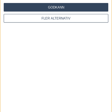
GODKÄNN
FLER ALTERNATIV
OM OSS
Travtips och Travnyheter, V75 Resultat, V75 Tips samt ett
välbesökt Travforum.
Allt Om Trav - För Travälskare - Av Travälskare - sedan 2005.
Kontakta oss:
kontakt@regemedia.se