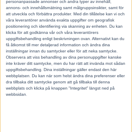
personanpassade annonser och andra typer av innehåll,
augusti 2026
annons- och innehållsmätning samt målgruppsinsikter, samt för
27 juli, 2026
att utveckla och förbättra produkter.
Med din tillåtelse kan vi och
våra leverantörer använda exakta uppgifter om geografisk
positionering och identifiering via skanning av enheten. Du kan
Fem tippar V85 BOLLNÄS 25 juli
klicka för att godkänna vår och våra leverantörers
2026
uppgiftsbehandling enligt beskrivningen ovan. Alternativt kan du
få åtkomst till mer detaljerad information och ändra dina
20 juli, 2026
inställningar innan du samtycker eller för att neka samtycke.
Observera att viss behandling av dina personuppgifter kanske
inte kräver ditt samtycke, men du har rätt att invända mot sådan
uppgiftsbehandling. Dina inställningar gäller endast den här
INGA KOMMENTARER
webbplatsen. Du kan när som helst ändra dina preferenser eller
dra tillbaka ditt samtycke genom att gå tillbaka till denna
KOMMENTERA ARTIKELN
webbplats och klicka på knappen "Integritet" längst ned på
webbsidan.