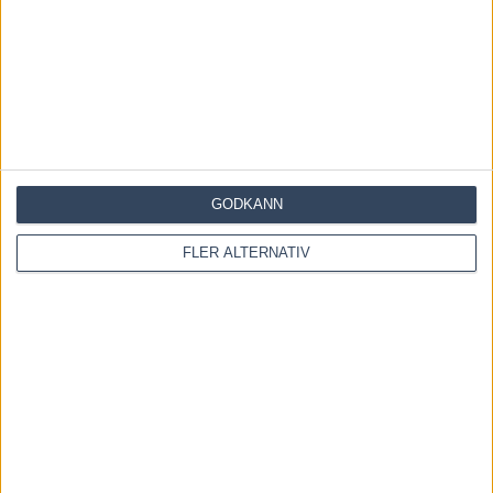
Fem tippar V85 till RÄTTVIK 1 augusti 2026
27 juli, 2026
Fem tippar V85 BOLLNÄS 25 juli 2026
20 juli, 2026
GODKÄNN
INGA KOMMENTARER
FLER ALTERNATIV
KOMMENTERA ARTIKELN
Please enter your comment!