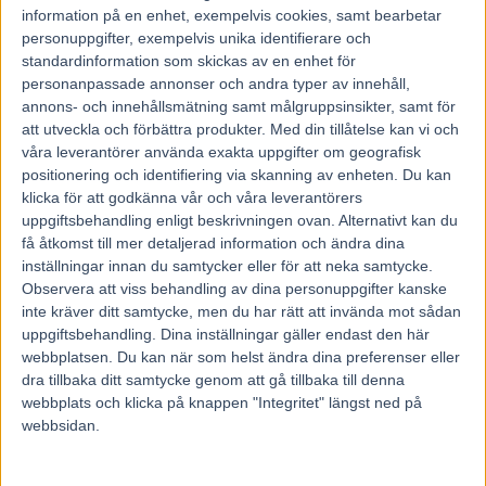
information på en enhet, exempelvis cookies, samt bearbetar
personuppgifter, exempelvis unika identifierare och
standardinformation som skickas av en enhet för
personanpassade annonser och andra typer av innehåll,
annons- och innehållsmätning samt målgruppsinsikter, samt för
att utveckla och förbättra produkter.
Med din tillåtelse kan vi och
våra leverantörer använda exakta uppgifter om geografisk
positionering och identifiering via skanning av enheten. Du kan
klicka för att godkänna vår och våra leverantörers
uppgiftsbehandling enligt beskrivningen ovan. Alternativt kan du
få åtkomst till mer detaljerad information och ändra dina
inställningar innan du samtycker eller för att neka samtycke.
Observera att viss behandling av dina personuppgifter kanske
inte kräver ditt samtycke, men du har rätt att invända mot sådan
uppgiftsbehandling. Dina inställningar gäller endast den här
webbplatsen. Du kan när som helst ändra dina preferenser eller
Hem
Fem Tippar V85
dra tillbaka ditt samtycke genom att gå tillbaka till denna
webbplats och klicka på knappen "Integritet" längst ned på
Fem tippar V75 till Örebro 20 augusti
webbsidan.
2016