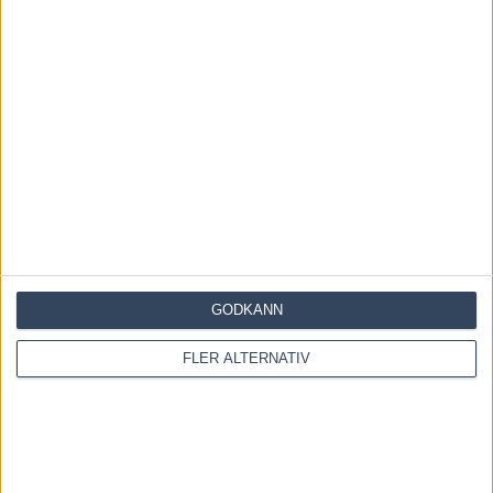
Save my name, email, and website in this browser for the
next time I comment.
GODKÄNN
Denna webbplats använder Akismet för att minska skräppost.
Lär dig om hur din kommentarsdata bearbetas
.
FLER ALTERNATIV