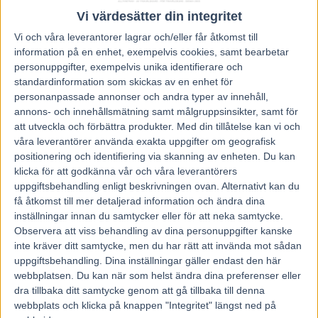
Vi värdesätter din integritet
Vi och våra
leverantorer
lagrar och/eller får åtkomst till
information på en enhet, exempelvis cookies, samt bearbetar
personuppgifter, exempelvis unika identifierare och
Föregående artikel
Nästa artikel
standardinformation som skickas av en enhet för
Inför V86: Perfekt inmatchad
Nitlott för Face Time
personanpassade annonser och andra typer av innehåll,
Elephant
Bourbon i Lotterian
annons- och innehållsmätning samt målgruppsinsikter, samt för
att utveckla och förbättra produkter.
Med din tillåtelse kan vi och
våra leverantörer använda exakta uppgifter om geografisk
RELATERADE ARTIKLAR
positionering och identifiering via skanning av enheten. Du kan
klicka för att godkänna vår och våra leverantörers
Fem tippar V85 till ÖSTERSUND 8
uppgiftsbehandling enligt beskrivningen ovan. Alternativt kan du
augusti 2026
få åtkomst till mer detaljerad information och ändra dina
3 augusti, 2026
inställningar innan du samtycker eller för att neka samtycke.
Observera att viss behandling av dina personuppgifter kanske
inte kräver ditt samtycke, men du har rätt att invända mot sådan
uppgiftsbehandling. Dina inställningar gäller endast den här
Fem tippar V85 till RÄTTVIK 1
augusti 2026
webbplatsen. Du kan när som helst ändra dina preferenser eller
dra tillbaka ditt samtycke genom att gå tillbaka till denna
27 juli, 2026
webbplats och klicka på knappen "Integritet" längst ned på