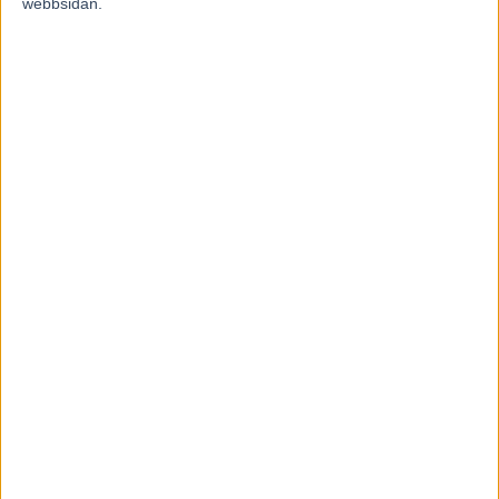
webbsidan.
Fem tippar V85 BOLLNÄS 25 juli
2026
20 juli, 2026
INGA KOMMENTARER
KOMMENTERA ARTIKELN