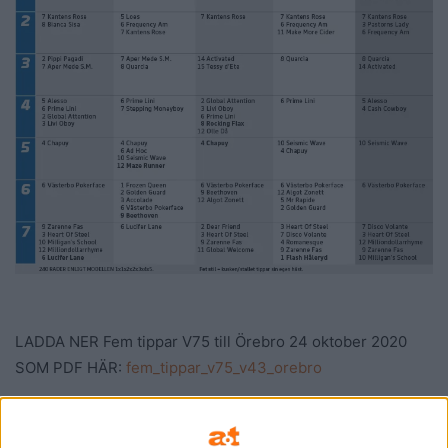
LADDA NER Fem tippar V75 till Örebro 24 oktober 2020
SOM PDF HÄR:
fem_tippar_v75_v43_orebro