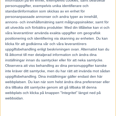
information på en enhet, exempelvis cookies, samt bearbetar
personuppgifter, exempelvis unika identifierare och
standardinformation som skickas av en enhet för
personanpassade annonser och andra typer av innehåll,
annons- och innehållsmätning samt målgruppsinsikter, samt för
att utveckla och förbättra produkter.
Med din tillåtelse kan vi och
våra leverantörer använda exakta uppgifter om geografisk
positionering och identifiering via skanning av enheten. Du kan
klicka för att godkänna vår och våra leverantörers
uppgiftsbehandling enligt beskrivningen ovan. Alternativt kan du
få åtkomst till mer detaljerad information och ändra dina
inställningar innan du samtycker eller för att neka samtycke.
Observera att viss behandling av dina personuppgifter kanske
inte kräver ditt samtycke, men du har rätt att invända mot sådan
uppgiftsbehandling. Dina inställningar gäller endast den här
webbplatsen. Du kan när som helst ändra dina preferenser eller
dra tillbaka ditt samtycke genom att gå tillbaka till denna
Hem
Fem Tippar V85
webbplats och klicka på knappen "Integritet" längst ned på
Fem tippar V75 till Solvalla 24 maj 2025
webbsidan.
20 maj, 2025
5232