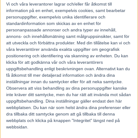
Vi och våra
leverantorer
lagrar och/eller får åtkomst till
information på en enhet, exempelvis cookies, samt bearbetar
personuppgifter, exempelvis unika identifierare och
standardinformation som skickas av en enhet för
personanpassade annonser och andra typer av innehåll,
annons- och innehållsmätning samt målgruppsinsikter, samt för
att utveckla och förbättra produkter.
Med din tillåtelse kan vi och
våra leverantörer använda exakta uppgifter om geografisk
positionering och identifiering via skanning av enheten. Du kan
klicka för att godkänna vår och våra leverantörers
uppgiftsbehandling enligt beskrivningen ovan. Alternativt kan du
få åtkomst till mer detaljerad information och ändra dina
inställningar innan du samtycker eller för att neka samtycke.
Observera att viss behandling av dina personuppgifter kanske
inte kräver ditt samtycke, men du har rätt att invända mot sådan
uppgiftsbehandling. Dina inställningar gäller endast den här
Hem
Fem Tippar V85
webbplatsen. Du kan när som helst ändra dina preferenser eller
dra tillbaka ditt samtycke genom att gå tillbaka till denna
Fem tippar V85 till AXEVALLA 28
webbplats och klicka på knappen "Integritet" längst ned på
februari 2026
webbsidan.