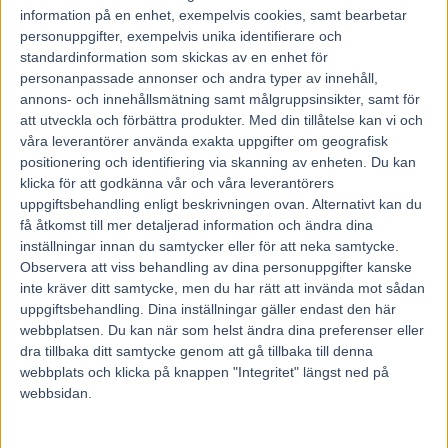
information på en enhet, exempelvis cookies, samt bearbetar
personuppgifter, exempelvis unika identifierare och
standardinformation som skickas av en enhet för
personanpassade annonser och andra typer av innehåll,
annons- och innehållsmätning samt målgruppsinsikter, samt för
att utveckla och förbättra produkter.
Med din tillåtelse kan vi och
våra leverantörer använda exakta uppgifter om geografisk
positionering och identifiering via skanning av enheten. Du kan
klicka för att godkänna vår och våra leverantörers
uppgiftsbehandling enligt beskrivningen ovan. Alternativt kan du
få åtkomst till mer detaljerad information och ändra dina
inställningar innan du samtycker eller för att neka samtycke.
Observera att viss behandling av dina personuppgifter kanske
inte kräver ditt samtycke, men du har rätt att invända mot sådan
uppgiftsbehandling. Dina inställningar gäller endast den här
webbplatsen. Du kan när som helst ändra dina preferenser eller
Hem
Fem Tippar V85
dra tillbaka ditt samtycke genom att gå tillbaka till denna
webbplats och klicka på knappen "Integritet" längst ned på
Fem tippar V85 till MANTORP 6 juni
webbsidan.
2026