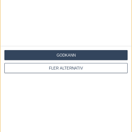
Fem tippar V85 till RÄTTVIK 1 augusti 2026
27 juli, 2026
Fem tippar V85 BOLLNÄS 25 juli 2026
20 juli, 2026
GODKÄNN
INGA KOMMENTARER
FLER ALTERNATIV
KOMMENTERA ARTIKELN
Please enter your comment!