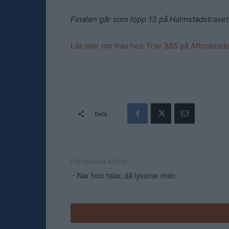
Finalen går som lopp 13 på Halmstadstravet
Läs mer om trav hos Trav 365 på Aftonblade
Dela
Föregående artikel
– När hon talar, då lyssnar man
RELATE