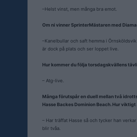
–Helst vinst, men många bra emot.
Om ni vinner SprinterMästaren med Diaman
–Kanelbullar och saft hemma i Örnsköldsvik 
är dock på plats och ser loppet live.
Hur kommer du följa torsdagskvällens tävl
– Atg-live.
Många förutspår en duell mellan två idrott
Hasse Backes Dominion Beach. Hur viktigt ä
– Har träffat Hasse så och tycker han verkar 
blir tvåa.