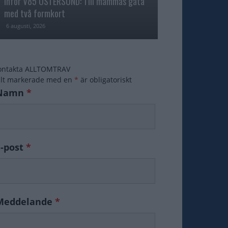
Inför V85 ÖSTERSUND: Till mammas gata
med två formkort
Majblomster vann
6 augusti, 2026
6 augusti, 2026
ontakta ALLTOMTRAV
ält markerade med en
*
är obligatoriskt
Namn
*
E-post
*
Meddelande
*