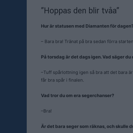
”Hoppas den blir tvåa”
Hur är statusen med Diamanten för dagen
– Bara bra! Tränat på bra sedan förra starten
På torsdag är det dags igen. Vad säger du 
–Tuff spårlottning igen så bra att det bara 
får bra spår i finalen.
Vad tror du om era segerchanser?
–Bra!
Är det bara seger som räknas, och skulle d