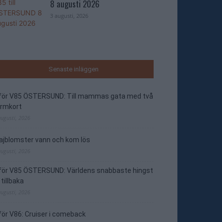
8 augusti 2026
3 augusti, 2026
Senaste inläggen
nför V85 ÖSTERSUND: Till mammas gata med två
ormkort
augusti, 2026
jblomster vann och kom lös
augusti, 2026
nför V85 ÖSTERSUND: Världens snabbaste hingst
 tillbaka
augusti, 2026
för V86: Cruiser i comeback