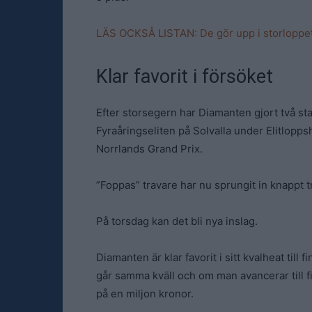
LÄS OCKSÅ
LISTAN:
De gör upp i storloppe
Klar favorit i försöket
Efter storsegern har Diamanten gjort två star
Fyraåringseliten på Solvalla under Elitloppsh
Norrlands Grand Prix.
”Foppas” travare har nu sprungit in knappt t
På torsdag kan det bli nya inslag.
Diamanten är klar favorit i sitt kvalheat til
går samma kväll och om man avancerar till fi
på en miljon kronor.