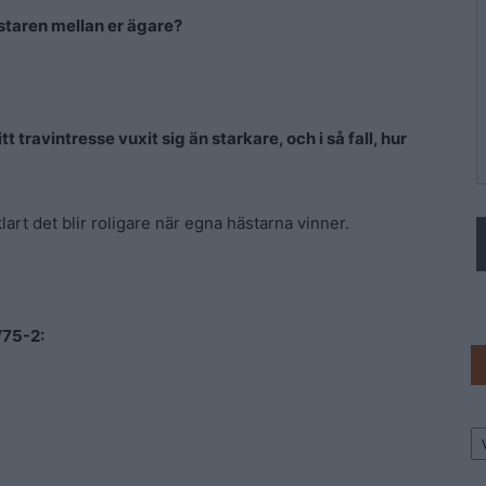
staren mellan er ägare?
travintresse vuxit sig än starkare, och i så fall, hur
klart det blir roligare när egna hästarna vinner.
V75-2:
Ar