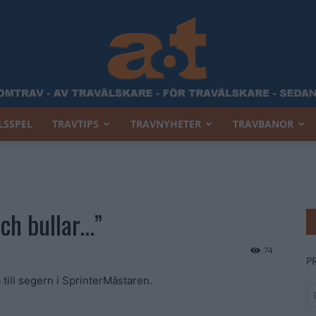
LSSPEL
TRAVTIPS
TRAVNYHETER
TRAVBANOR
Allt
och bullar…”
Om
74
P
till segern i SprinterMästaren.