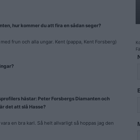
ten, hur kommer du att fira en sådan seger?
med frun och alla ungar. Kent (pappa, Kent Forsberg)
K
F
ingar?
sprofilers hästar: Peter Forsbergs Diamanten och
r det att slå Hasse?
vara en bra karl. Så helt allvarligt så hoppas jag den