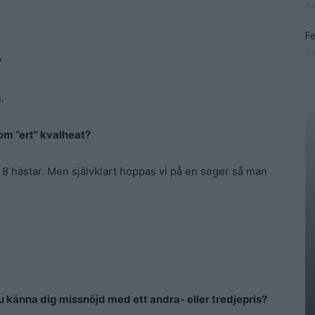
3 
Fe
3 
?
.
om ”ert” kvalheat?
är 8 hästar. Men självklart hoppas vi på en seger så man
u känna dig missnöjd med ett andra- eller tredjepris?