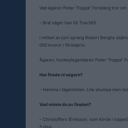
Vad ägaren Peter ”Foppa” Forsberg tror om
– Bra! säger han till Trav365.
I mitten av juni sprang Robert Berghs st
000 kronor i förstapris.
Ägaren, hockeylegendaren Peter ”Foppa” Fo
Hur firade ni segern?
– Hemma i lägenheten. Lite skumpa men ledse
Vad minns du av finalen?
– Christoffers (Eriksson, som körde i loppet)
5 plus.