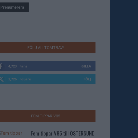
FÖLJ ALLTOMTRAV!
4,723
Fans
GILLA
2,726
Följare
FÖLJ
FEM TIPPAR V85
Fem tippar V85 till ÖSTERSUND