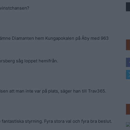
 vinstchansen?
Trav
järnämne Diamanten hem Kungapokalen på Åby med 963
rsberg såg loppet hemifrån.
n att man inte var på plats, säger han till Trav365.
 fantastiska styrning. Fyra stora val och fyra bra beslut.