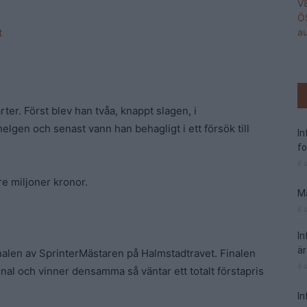
t
ter. Först blev han tvåa, knappt slagen, i
elgen och senast vann han behagligt i ett försök till
I
f
6 
re miljoner kronor.
Ma
6 
I
är
l finalen av SprinterMästaren på Halmstadtravet. Finalen
4 
nal och vinner densamma så väntar ett totalt förstapris
In