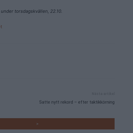
 under torsdagskvällen, 22.10.
t
Nästa artikel
Satte nytt rekord – efter taktikkörning
RADE ARTIKLAR
>