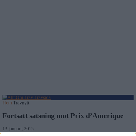
Hem
Travnytt
Fortsatt satsning mot Prix d’Amerique
13 januari, 2015
67