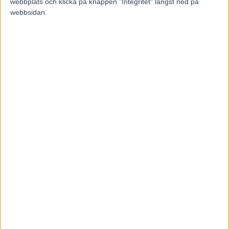
webbplats och klicka på knappen "Integritet" längst ned på
webbsidan.
Solvato ett blågult hopp inför Prix d’Amerique.
Foto av BURT
SEEGER
Satsningen med Solvato mot Prix d’Amerique står fast.
– Ja, den kvarstår som tidigare, säger Admir Zukanovic,
andratränare hos Stall Denco.