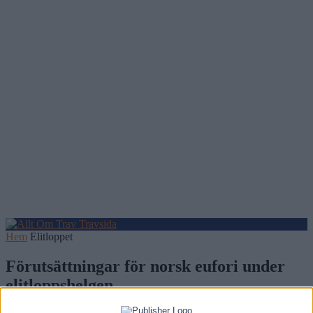
Hem
Elitloppet
Förutsättningar för norsk eufori under
elitloppshelgen