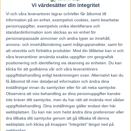
23 maj, 2025
Vi värdesätter din integritet
212
Vi och våra
leverantorer
lagrar och/eller får åtkomst till
information på en enhet, exempelvis cookies, samt bearbetar
personuppgifter, exempelvis unika identifierare och
En häst i Elitloppet och en häst i Sweden Cup.
standardinformation som skickas av en enhet för
Dessutom en obesegrad jättetalang och ytterligare ett par segerbud
personanpassade annonser och andra typer av innehåll,
på V75®.
annons- och innehållsmätning samt målgruppsinsikter, samt för
Stall Gundersen laddar för norsk segerfest under Solvallas
att utveckla och förbättra produkter.
Med din tillåtelse kan vi och
elitloppshelg.
våra leverantörer använda exakta uppgifter om geografisk
Norrmännen brukar synas och höras på publikplats under den årliga
positionering och identifiering via skanning av enheten. Du kan
elitloppshelgen på Solvalla. I år finns förutsättningar för norsk
klicka för att godkänna vår och våra leverantörers
segereufori i paritet med den när Rex Rodney (1986) och Steinlager
uppgiftsbehandling enligt beskrivningen ovan. Alternativt kan du
(2005) tog sina elitloppssegrar. Stall Gundersen har laddat rejält och
få åtkomst till mer detaljerad information och ändra dina
har segerfarliga hästar till start både lördag och söndag. För norske
inställningar innan du samtycker eller för att neka samtycke.
derbyvinnaren
Charrons
(V75-2) del är det väl i och för sig stort
nog att bara vara med i Elitloppet. Att han ska ha med segern att
Observera att viss behandling av dina personuppgifter kanske
göra är det inte många som tror, även om inget är omöjligt när det
inte kräver ditt samtycke, men du har rätt att invända mot sådan
handlar om hästkapplöpningar.
uppgiftsbehandling. Dina inställningar gäller endast den här
– Det blir väldigt stort. Det är något man har drömt om och nu får
webbplatsen. Du kan när som helst ändra dina preferenser eller
jag vara en av de 16 som kör och bara det är inte så illa. Det är
dra tillbaka ditt samtycke genom att gå tillbaka till denna
världens tuffaste travlopp men vi är i alla fall en av de 16 som kan
webbplats och klicka på knappen "Integritet" längst ned på
vinna, säger Magnus Teien Gundersen till norska Rikstoto.
Spårlottningen var inte till fördel för den femårige jokern.
webbsidan.