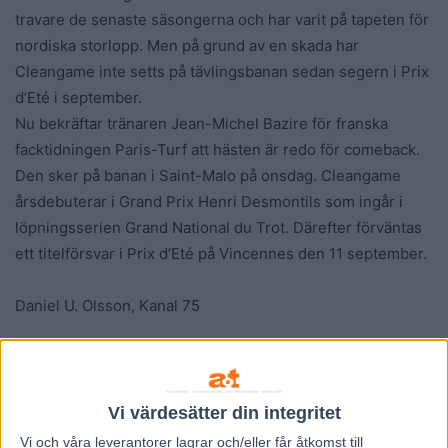
travare de senaste säsongerna och har varit på tapeten för
nordiska storlopp. Men på grund av en skada har
Cleangame inte setts på tävlingsbanan sedan segern i Prix
d’Eté i september.
Nu bekräftar tränaren Jean-Michel Bazire för franska
facktidningen Paris-Turf att hästen är redo för comeback.
Den sker på banan i Saint-Malo på onsdag. Cleangame
årsdebuterar i Grand Prix Henri Desmontils som ingår i
löpningsserien Grand National du Trot. Därefter förväntas
ett titelförsvar i Prix d’Eté på Vincennes den 11 september.
Daniel U. Olsson, Kanal 75
Vi värdesätter din integritet
Vi och våra
leverantorer
lagrar och/eller får åtkomst till