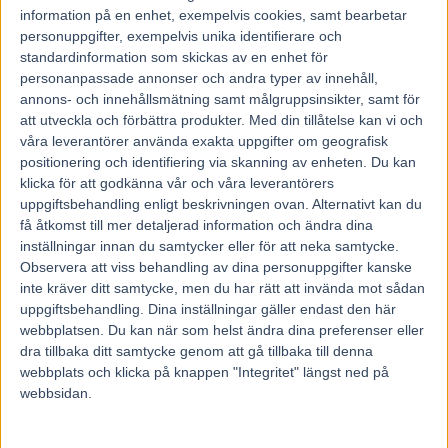
information på en enhet, exempelvis cookies, samt bearbetar
Föregående artikel
Nästa artikel
personuppgifter, exempelvis unika identifierare och
standardinformation som skickas av en enhet för
Inför V75/jackpot:
Inför V75 (jackpot): ”Jag har
personanpassade annonser och andra typer av innehåll,
Succélärlingens heta chans –
rätt så goda förhoppningar”
”Kan vinna”
annons- och innehållsmätning samt målgruppsinsikter, samt för
att utveckla och förbättra produkter.
Med din tillåtelse kan vi och
våra leverantörer använda exakta uppgifter om geografisk
RELATERADE ARTIKLAR
positionering och identifiering via skanning av enheten. Du kan
klicka för att godkänna vår och våra leverantörers
uppgiftsbehandling enligt beskrivningen ovan. Alternativt kan du
Åke Svanstedt sjätte svensk i
få åtkomst till mer detaljerad information och ändra dina
Hall of Fame i USA
inställningar innan du samtycker eller för att neka samtycke.
7 augusti, 2026
Observera att viss behandling av dina personuppgifter kanske
inte kräver ditt samtycke, men du har rätt att invända mot sådan
uppgiftsbehandling. Dina inställningar gäller endast den här
Återkallad licens för travtränare
webbplatsen. Du kan när som helst ändra dina preferenser eller
dra tillbaka ditt samtycke genom att gå tillbaka till denna
7 augusti, 2026
webbplats och klicka på knappen "Integritet" längst ned på
webbsidan.
Majblomster vann och kom lös