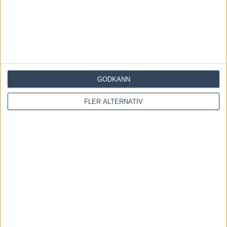
Save my name, email, and website in this browser for the
next time I comment.
GODKÄNN
FLER ALTERNATIV
Denna webbplats använder Akismet för att minska skräppost.
Lär dig om hur din kommentarsdata bearbetas
.
OM OSS